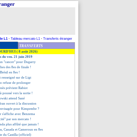
tranger
de L1
-
Tableau mercato L1
-
Transferts étranger
TRANSFERTS
OURD'HUI ( 8 août 2026)
es du ven. 21 juin 2019
s, un "cancer" pour Dugarry
iches des 8es de finale !
Brésil en 8es !
st renseigné sur de Ligt
o refuse de prolonger
énès prévient Rabiot
à poussé vers la sortie !
owski attend Sané
dran ouvert à la discussion
 envisagée pour Kimpembe ?
r s'affiche avec Benzema
cité" par son mercato !
da plus affûté que jamais !
as, Canada et Cameroun en 8es
te du Castilla (officiel)