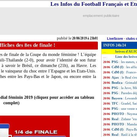
Les Infos du Football Français et E
emplacement publicitaire
publié le
20/06/2019 à 23h01
LiveScore
-
clubs 
ffiches des 8es de finale !
INFOS 24h/24
brèves d'AUJ
...
8es de finale de la Coupe du monde féminine ! L’équipe
Liste des brèv
...
ili-Thaïlande (2-0), pour avoir l’identité de son futur
PSG
: les statut
20/06
, à savoir le Brésil, ce dimanche (21h), au Havre. Les
CdM (f)
: les aff
20/06
r le vainqueur du choc entre l’Espagne et les Etats-Unis.
CdM (f)
: France-
20/06
hes entre les Pays-Bas et le Japon, ou encore entre la
Ajax
: le Real s'e
20/06
Benfica
: Grimald
20/06
PSG
: la Juve, M
20/06
PSG
: Paredes déj
20/06
ndial féminin 2019 (cliquez pour accéder au tableau
Bayern
: Lewand
20/06
complet)
TFC
: Gradel, Sa
20/06
PSG
: une vente
20/06
PHOTO
: Neyma
20/06
Real
: Zidane "ex
20/06
PHOTO
: Mandan
20/06
CdM (f)
: Pays-B
20/06
Real
: Raúl à la tê
20/06