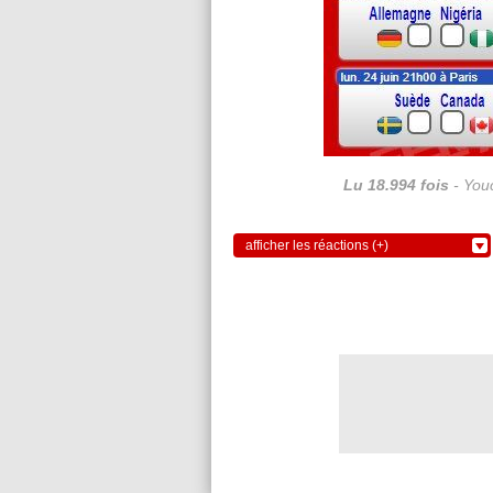
Lu 18.994 fois
- Youc
afficher les réactions (+)