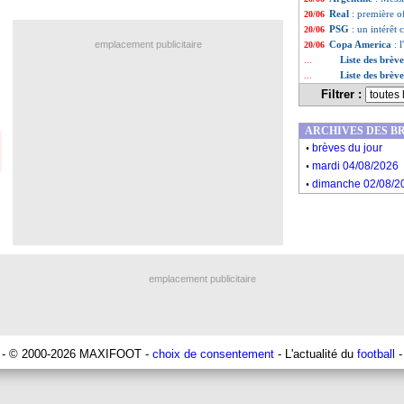
Real
: première o
20/06
PSG
: un intérêt
20/06
emplacement publicitaire
Copa America
: 
20/06
Liste des brèv
...
Liste des brèv
...
Filtrer :
ARCHIVES DES B
.
brèves du jour
.
mardi 04/08/2026
.
dimanche 02/08/2
emplacement publicitaire
- © 2000-2026 MAXIFOOT -
choix de consentement
- L'actualité du
football
-