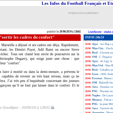
Lyon
: Jean Luca
20/06
Les Infos du Football Français et E
Lyon
: une offre
20/06
Dijon
: Jobard b
20/06
emplacement publicitaire
Juve
: un traître
20/06
PSG
: Rothen pou
20/06
Nantes
: Lamouchi
20/06
OM
: Beye a ren
20/06
publié le
20/06/2019 à 13h02
Juve
: Pogba et R
20/06
LiveScore
-
clubs 
Man Utd
: Aubam
20/06
sortir les cadres du confort"
INFOS 24h/24
Barça
: Coutinho
20/06
Ajax
: ten Hag a 
20/06
 Marseille a déjoué et ses cadres ont déçu. Rapidement,
Man City
: Zinch
20/06
urtant, les Dimitri Payet, Adil Rami ou encore Steve
Real
: Llorente pa
20/06
échec. Tous ont clamé leur envie de poursuivre sur la
OM
: C. Dugarry 
20/06
hristophe Dugarry, qui exige juste une chose : que
Ajax
: de Ligt, l
20/06
 leur "confort".
Man Utd
: Wan-B
20/06
Real
: Ceballos s
20/06
x faire à moitié ou dans la demi-mesure, a prévenu le
Lyon
: ciblé, And
20/06
 capables de revenir au très haut niveau, mais ça ne
Everton
: Baines 
20/06
era. J’ai très peu d’inquiétude concernant des joueurs
OM
: Balotelli f
20/06
çons qu’il ne faut pas laisser dans le confort. Et le
Juve
: Orsolini v
20/06
PSG
: Neymar en 
20/06
Naples
: De Laure
20/06
Monaco
: Falcao 
20/06
PSG
: la piste M
20/06
is Goudlijian - 20/06/19 à 13h02
Juve
: l'arrivée 
20/06
Argentine
: Mess
20/06