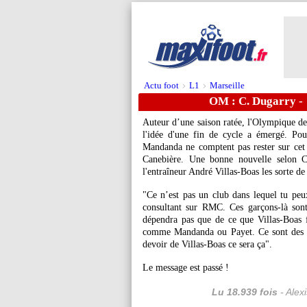
Actu foot
L1
Marseille
>
>
OM : C. Dugarry - "
Auteur d’une saison ratée, l'Olympique de
l'idée d'une fin de cycle a émergé. Po
Mandanda ne comptent pas rester sur cet 
Canebière. Une bonne nouvelle selon C
l'entraîneur André Villas-Boas les sorte de
"Ce n’est pas un club dans lequel tu peu
consultant sur RMC. Ces garçons-là sont
dépendra pas que de ce que Villas-Boas f
comme Mandanda ou Payet. Ce sont des gar
devoir de Villas-Boas ce sera ça".
Le message est passé !
Lu 18.939 fois
- Alex