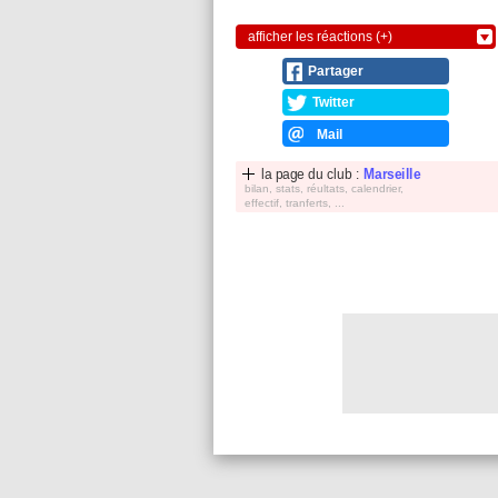
afficher les réactions (+)
Partager
Twitter
Mail
la page du club :
Marseille
bilan, stats, réultats, calendrier,
effectif, tranferts, ...