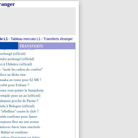
s en approche ?
tranger
 de 18 M€ pour Andersen
ientôt nommé ?
 pour Naples ? Sarri se défend
sse Thiago Silva dehors !
 contacté, Halilhodzic viré ?
contré Eyraud
abiot, le club confirme
de L1
-
Tableau mercato L1
-
Transferts étranger
eyang ciblé, mais...
TRANSFERTS
 esquive pour son avenir
prolongé (officiel)
enko prolongé (officiel)
rt à l'Atletico (officiel)
- "sortir les cadres du confort"
a Juve ne lâche rien
issaka en route pour 62 M€ !
acrifié pour Eriksen ?
ersen veut quitter la Sampdoria
rempile pour un an (officiel)
inalement proche de Parme ?
endu à Bologne (officiel)
"rébellion" contre le club ?
ntiis confirme pour James
toujours flou sur son avenir
ilinkovic-Savic bien réactivée
de Rabiot se confirme
i refuse d'envisager un échec