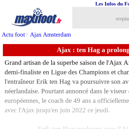
20/06
PSG
: Neymar, le message du CUP
Les Infos du F
20/06
Lyon
: Ferri file à Montpellier (officie
emplac
20/06
Basaksehir
: Adebayor quitte le club (
>
Actu foot
Ajax Amsterdam
Ajax : ten Hag a prolongé
20/06
ASSE
: Maïga va rester à Metz
Grand artisan de la superbe saison de l'Ajax
20/06
Dijon
: Jobard, c'est signé (officiel)
demi-finaliste en Ligue des Champions et ch
l'entraîneur Erik ten Hag va poursuivre son av
20/06
Juve
: Sarri croit toujours en Higuain
néerlandaise. Pourtant annoncé dans le viseur
20/06
Fiorentina
: Chiesa, le boss montre le
européennes, le coach de 49 ans a officiellem
avec l'Ajax jusqu'en juin 2022 ce jeudi.
20/06
Lyon
: Jean Lucas en approche ?
Erik ten Hag prolonge avec l'