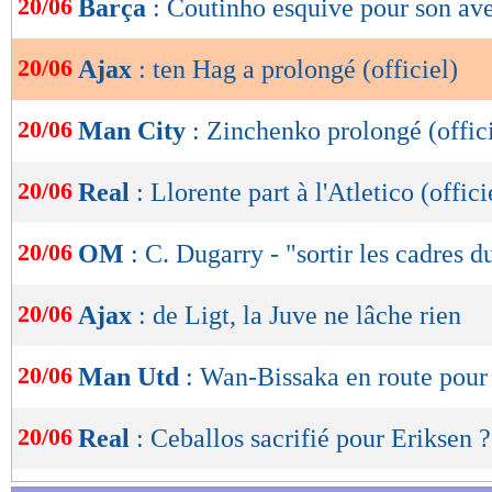
20/06
Barça
: Coutinho esquive pour son av
de
lecture
20/06
Ajax
: ten Hag a prolongé (officiel)
OK
20/06
Man City
: Zinchenko prolongé (offici
20/06
Real
: Llorente part à l'Atletico (offici
20/06
OM
: C. Dugarry - "sortir les cadres d
20/06
Ajax
: de Ligt, la Juve ne lâche rien
20/06
Man Utd
: Wan-Bissaka en route pour
20/06
Real
: Ceballos sacrifié pour Eriksen ?