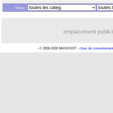
...
Liste des brèves du mer. 19 juin 2019
Filtrer :
...
Liste des brèves du mar. 18 juin 2019
emplacement publici
- © 2000-2026 MAXIFOOT -
choix de consentemen