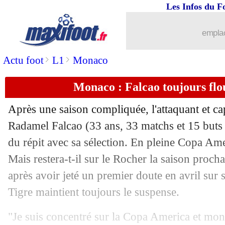
Les Infos du F
20/06
OM
: Beye a rencontré Eyraud
emplac
20/06
Juve
: Pogba et Rabiot, le club confir
>
>
Actu foot
L1
Monaco
20/06
Man Utd
: Aubameyang ciblé, mais...
Monaco : Falcao toujours flo
20/06
Barça
: Coutinho esquive pour son av
Après une saison compliquée, l'attaquant et c
20/06
Ajax
: ten Hag a prolongé (officiel)
Radamel
Falcao
(33 ans, 33 matchs et 15 buts 
du répit avec sa sélection. En pleine Copa Ame
20/06
Man City
: Zinchenko prolongé (offici
Mais restera-t-il sur le Rocher la saison procha
après avoir jeté un premier doute en avril sur 
20/06
Real
: Llorente part à l'Atletico (offici
Tigre maintient toujours le suspense.
20/06
OM
: C. Dugarry - "sortir les cadres d
"Je suis concentré sur la Copa America et mon