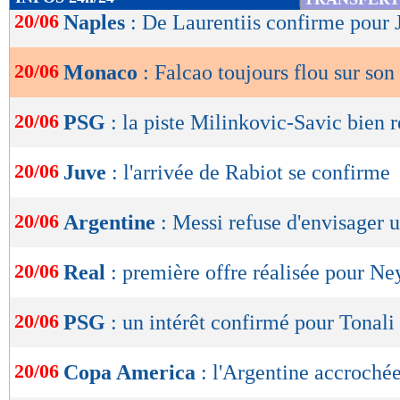
de
20/06
Naples
: De Laurentiis confirme pour
lecture
20/06
Monaco
: Falcao toujours flou sur son
OK
20/06
PSG
: la piste Milinkovic-Savic bien 
20/06
Juve
: l'arrivée de Rabiot se confirme
20/06
Argentine
: Messi refuse d'envisager 
20/06
Real
: première offre réalisée pour N
20/06
PSG
: un intérêt confirmé pour Tonali
20/06
Copa America
: l'Argentine accrochée