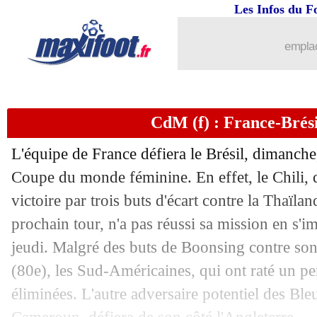
Les Infos du F
emplac
CdM (f) : France-Brésil
L'équipe de France défiera le Brésil, dimanche,
Coupe du monde féminine. En effet, le Chili, q
victoire par trois buts d'écart contre la Thaïla
prochain tour, n'a pas réussi sa mission en s'
jeudi. Malgré des buts de Boonsing contre son
(80e), les Sud-Américaines, qui ont raté un pe
éliminées. L'autre adversaire potentiel des Bleu