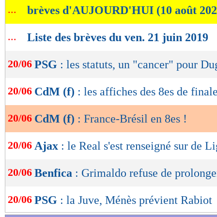
...
brèves d'AUJOURD'HUI (10 août 202
de
lecture
...
Liste des brèves du ven. 21 juin 2019
OK
20/06
PSG
: les statuts, un "cancer" pour Du
20/06
CdM (f)
: les affiches des 8es de finale
20/06
CdM (f)
: France-Brésil en 8es !
20/06
Ajax
: le Real s'est renseigné sur de Li
20/06
Benfica
: Grimaldo refuse de prolonge
20/06
PSG
: la Juve, Ménès prévient Rabiot