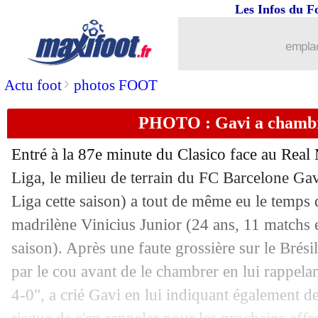
Les Infos du F
27/10
ASSE
: la direction soutient Dall'Ogli
emplac
27/10
Lille
: Still beau joueur avec Chevalie
>
Actu foot
photos FOOT
27/10
L1
: Lyon-Auxerre, les compos
PHOTO : Gavi a chambr
27/10
Barça
: Casado et les "c..." des Blaug
Entré à la 87e minute du Clasico face au Real
27/10
Juve
: Vieira voit grand pour Thuram
Liga, le milieu de terrain du FC Barcelone
Gav
Liga cette saison) a tout de même eu le temps d
27/10
OM
: Balerdi décrit le "fou" De Zerbi
madrilène
Vinicius Junior
(24 ans, 11 matchs e
saison). Après une faute grossière sur le Brésil
27/10
Arsenal
: sans Saliba, la stat inquiétan
par le cou avant de le chambrer en lui rappelan
4-0", a crié Gavi en lui indiquant également d
27/10
Real
: la direction refuse de paniquer