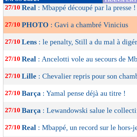
de
27/10
Real
: Mbappé découpé par la presse !
lecture
27/10
PHOTO
: Gavi a chambré Vinicius
OK
Lu 38.827 fois
- Damien Da Silva 
27/10
Lens
: le penalty, Still a du mal à digér
27/10
Real
: Ancelotti vole au secours de M
27/10
Lille
: Chevalier repris pour son cham
27/10
Barça
: Yamal pense déjà au titre !
27/10
Barça
: Lewandowski salue le collecti
27/10
Real
: Mbappé, un record sur le hors-j