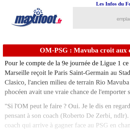
Les Infos du F
27/10
Roma
: Hummels sur le banc, un choix
emplac
27/10
OM
: Pastore ne critique pas le choix
27/10
L1
: Strasbourg-Nantes, les compos
OM-PSG : Mavuba croit aux 
27/10
L1
: Montpellier-Toulouse, les compo
Pour le compte de la 9e journée de Ligue 1 c
27/10
L1
: Nice-Monaco, les compos
Marseille reçoit le Paris Saint-Germain au St
Clasico, l'ancien milieu de terrain Rio Mavuba
27/10
OM-PSG
: Fournier donne l'avantage 
phocéen avait une vraie chance de l'emporter 
27/10
Atletico
: Lemar attend toujours
"Si l'OM peut le faire ? Oui. Je le dis en regar
pensant à son coach (Roberto De Zerbi, ndlr). I
27/10
Real
: le conseil de Mavuba à Mbappé
coach qui arrive à gagner face au PSG en ch