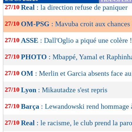
de
27/10
Real
: la direction refuse de paniquer
lecture
27/10
OM-PSG
: Mavuba croit aux chances
OK
27/10
ASSE
: Dall'Oglio a piqué une colère !
27/10
PHOTO
: Mbappé, Yamal et Raphinha
27/10
OM
: Merlin et Garcia absents face a
27/10
Lyon
: Mikautadze s'est repris
27/10
Barça
: Lewandowski rend hommage à
27/10
Real
: le racisme, le club prend la par