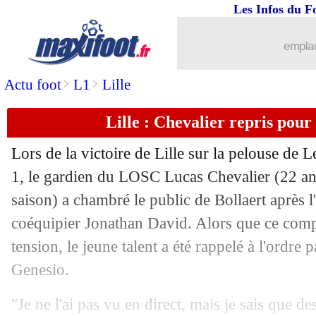
Les Infos du F
27/10
Barça
: Casado et les "c..." des Blaug
emplac
27/10
Juve
: Vieira voit grand pour Thuram
>
>
Actu foot
L1
Lille
27/10
OM
: Balerdi décrit le "fou" De Zerbi
Lille : Chevalier repris pou
27/10
Arsenal
: sans Saliba, la stat inquiétan
Lors de la victoire de Lille sur la pelouse de
1, le gardien du LOSC Lucas
Chevalier
(22 an
27/10
Real
: la direction refuse de paniquer
saison) a chambré le public de Bollaert après 
27/10
coéquipier Jonathan David. Alors que ce comp
OM-PSG
: Mavuba croit aux chances
tension, le jeune talent a été rappelé à l'ordre
27/10
ASSE
: Dall'Oglio a piqué une colère !
Genesio.
27/10
PHOTO
: Mbappé, Yamal et Raphinha
"Je ne l'ai pas vu en direct, mais je sais que d