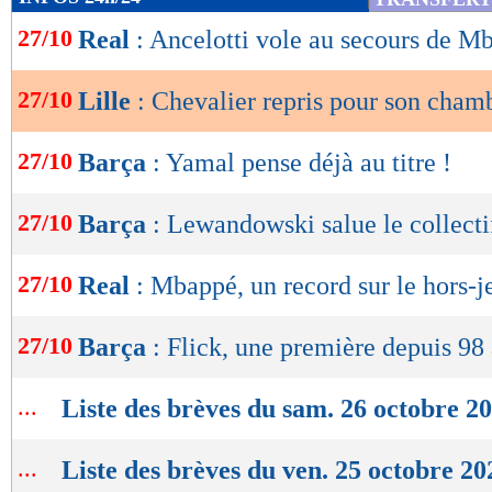
de
27/10
Real
: Ancelotti vole au secours de M
lecture
OK
27/10
Lille
: Chevalier repris pour son cham
27/10
Barça
: Yamal pense déjà au titre !
27/10
Barça
: Lewandowski salue le collecti
27/10
Real
: Mbappé, un record sur le hors-j
27/10
Barça
: Flick, une première depuis 98
...
Liste des brèves du sam. 26 octobre 2
...
Liste des brèves du ven. 25 octobre 20