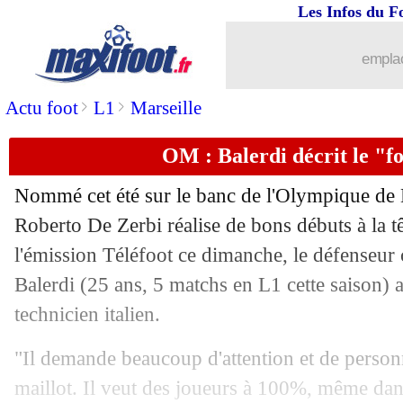
Les Infos du F
27/10
Auxerre
: la satisfaction de Perrin
emplac
27/10
L1
: Lyon 2-2 Auxerre (fini)
>
>
Actu foot
L1
Marseille
27/10
Ang.
: Chelsea gagne, MU et Tottenha
OM : Balerdi décrit le "f
27/10
Roma
: Hummels sur le banc, un choix
Nommé cet été sur le banc de l'Olympique de M
27/10
OM
: Pastore ne critique pas le choix
Roberto De Zerbi réalise de bons débuts à la 
l'émission Téléfoot ce dimanche, le défenseur 
27/10
L1
: Strasbourg-Nantes, les compos
Balerdi
(25 ans, 5 matchs en L1 cette saison) a
technicien italien.
27/10
L1
: Montpellier-Toulouse, les compo
"Il demande beaucoup d'attention et de personn
27/10
L1
: Nice-Monaco, les compos
maillot. Il veut des joueurs à 100%, même dans 