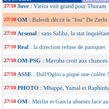
de
27/10
Juve
: Vieira voit grand pour Thuram
lecture
27/10
OM
: Balerdi décrit le "fou" De Zerbi
OK
27/10
Arsenal
: sans Saliba, la stat inquiétan
27/10
Real
: la direction refuse de paniquer
27/10
OM-PSG
: Mavuba croit aux chances
27/10
ASSE
: Dall'Oglio a piqué une colère !
27/10
PHOTO
: Mbappé, Yamal et Raphinha
27/10
OM
: Merlin et Garcia absents face a