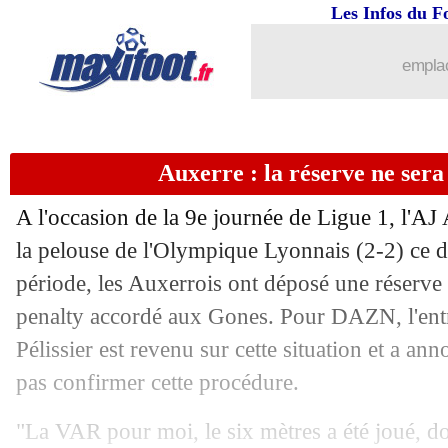
Les Infos du F
27/10
OM-PSG
: chants homophobes au Vé
emplac
27/10
PSG-OM
: Winamax offre 15€ sans dé
27/10
Esp.
: Atletico chute encore...
Auxerre : la réserve ne ser
27/10
OM
: le PSG, Anigo croit à un succès
A l'occasion de la 9e journée de Ligue 1, l'AJ
27/10
L1
: Marseille-Paris SG, les compos
la pelouse de l'Olympique Lyonnais (2-2) ce 
période, les Auxerrois ont déposé une réserve 
27/10
Ita.
: Inter-Juve, un nul totalement fou
penalty accordé aux Gones. Pour DAZN, l'ent
Pélissier est revenu sur cette situation et a an
27/10
Lyon
: Mikautadze veut "fermer des b
pas confirmer cette procédure.
27/10
Ang.
: Salah frustre Arsenal sur la fin !
"La VAR pour moi, le six mètres a été joué, don