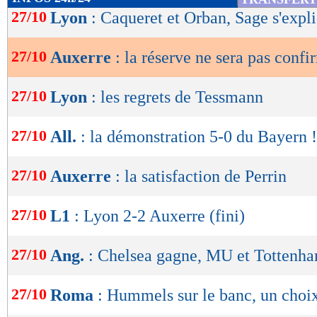
de
27/10
Lyon
: Caqueret et Orban, Sage s'expl
lecture
27/10
Auxerre
: la réserve ne sera pas conf
OK
27/10
Lyon
: les regrets de Tessmann
27/10
All.
: la démonstration 5-0 du Bayern !
27/10
Auxerre
: la satisfaction de Perrin
27/10
L1
: Lyon 2-2 Auxerre (fini)
27/10
Ang.
: Chelsea gagne, MU et Tottenha
27/10
Roma
: Hummels sur le banc, un choix