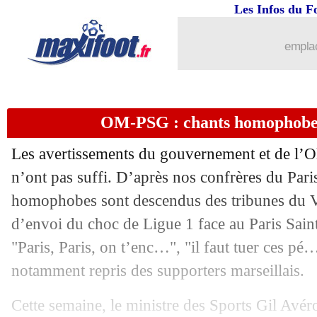
Les Infos du F
27/10
OM-PSG
: Harit exclu, l'arbitre s'exp
emplac
27/10
PSG
: la grande satisfaction d'Enrique
27/10
VIDEO
: des Marseillais partent à la
OM-PSG : chants homophobe
27/10
PSG
: Neves explique la célébration
Les avertissements du gouvernement et de l’O
27/10
L1
: le classement des buteurs
n’ont pas suffi. D’après nos confrères du Pari
homophobes sont descendus des tribunes du 
27/10
OM-PSG
: Aubameyang furieux contr
d’envoi du choc de Ligue 1 face au Paris Sai
"Paris, Paris, on t’enc…", "il faut tuer ces pé
27/10
PHOTO
: la faute d'Harit a laissé une
notamment repris des supporters marseillais.
27/10
OM
: Henrique souligne l'exclusion
Cette semaine, le ministre des Sports Gil Avér