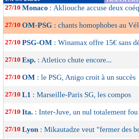
de
27/10
Monaco
: Akliouche accuse deux coéq
lecture
27/10
OM-PSG
: chants homophobes au Vé
OK
27/10
PSG-OM
: Winamax offre 15€ sans dé
27/10
Esp.
: Atletico chute encore...
27/10
OM
: le PSG, Anigo croit à un succès
27/10
L1
: Marseille-Paris SG, les compos
27/10
Ita.
: Inter-Juve, un nul totalement fou
27/10
Lyon
: Mikautadze veut "fermer des b