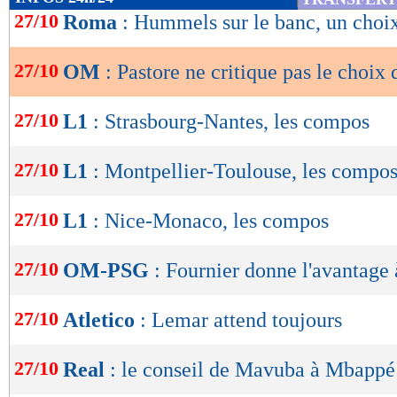
de
27/10
Roma
: Hummels sur le banc, un choix
lecture
27/10
OM
: Pastore ne critique pas le choix
OK
27/10
L1
: Strasbourg-Nantes, les compos
27/10
L1
: Montpellier-Toulouse, les compo
27/10
L1
: Nice-Monaco, les compos
27/10
OM-PSG
: Fournier donne l'avantage 
27/10
Atletico
: Lemar attend toujours
27/10
Real
: le conseil de Mavuba à Mbappé