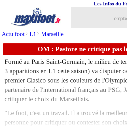
Les Infos du F
27/10
Ang.
: Salah frustre Arsenal sur la fin !
emplac
27/10
Sondage MF
: l'OM, votre favori face
>
>
Actu foot
L1
Marseille
27/10
VIDEO
: ambiance déjà chaude au V
OM : Pastore ne critique pas l
27/10
L1
: Montpellier 0-3 Toulouse (fini)
Formé au Paris Saint-Germain, le milieu de te
27/10
L1
: Strasbourg 3-1 Nantes (fini)
3 apparitions en L1 cette saison) va disputer
premier Clasico sous les couleurs de l'Olympi
27/10
L1
: Nice 2-1 Monaco (fini)
partenaire de l'international français au PSG, J
critiquer le choix du Marseillais.
27/10
Real
: le racisme, les mots de Vinicius
"Le foot, c'est un travail. Il a trouvé la meilleu
27/10
OM
: les sifflets, Balerdi a refusé de l
personne pour critiquer ou contester son choi