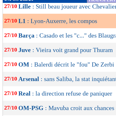
de
27/10
Lille
: Still beau joueur avec Chevalie
Score de Maxifoot
lecture
27/10
L1
: Lyon-Auxerre, les compos
Lyon -
Auxerre
(7e en L1)
(1
OK
% de victoires
27/10
Barça
: Casado et les "c..." des Blaug
FORME
DE l'EQUIPE
55
% - 38%
24/10
Déf.
0-1
Indice MF: 78/100
buts
marqués/match
20/10
Vict.
0-4
27/10
Juve
: Vieira voit grand pour Thuram
06/10
Vict.
2-0
1,82
- 1,38
03/10
Vict.
1-4
29/09
Vict.
1-2
buts
encaissés/match
27/10
OM
: Balerdi décrit le "fou" De Zerbi
1,27
- 2,00
statistiques toutes compétitions con
27/10
Arsenal
: sans Saliba, la stat inquiétan
Lu 5.759 fois
- Damien Da Silva 
27/10
Real
: la direction refuse de paniquer
27/10
OM-PSG
: Mavuba croit aux chances