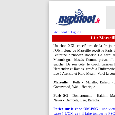
Actu foot
Ligue 1
>
L1 : Marseil
Un choc XXL en clôture de la 9e jou
l'Olympique de Marseille reçoit le Paris
l'entraîneur phocéen Roberto De Zerbi d
Moumbagna, blessés. Comme prévu, l'Itali
gauche. De son côté, le coach parisien
Hernandez et Ramos, restés à l'infirmerie.
Lee à Asensio et Kolo Muani. Voici la com
Marseille
: Rulli - Murillo, Balerdi (c
Greenwood, Wahi, Henrique.
Paris SG
: Donnarumma - Hakimi, Marqu
Neves - Dembélé, Lee, Barcola.
Pariez sur le choc OM-PSG
: une vict
passe ! L'OM va-t-il faire tomber le PS