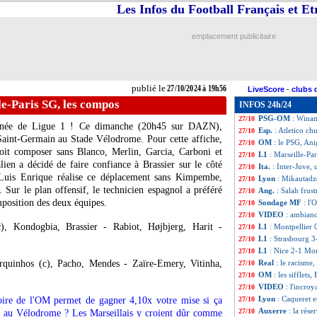
Les Infos du Football Français et E
L1
: le classemen
27/10
L1
: Marseille 0-3
27/10
Ita.
: la Roma corr
27/10
emplacement publicitaire
Montpellier
: Ga
27/10
Lille
: Thomasson
27/10
Barça
: Messi a a
27/10
Montpellier
: Fer
27/10
publié le
27/10/2024 à 19h56
LiveScore
-
clubs 
Monaco
: Akliou
27/10
le-Paris SG, les compos
INFOS 24h/24
OM-PSG
: chan
27/10
PSG-OM
: Winam
27/10
rnée de Ligue 1 ! Ce dimanche (20h45 sur DAZN),
Esp.
: Atletico ch
27/10
 Saint-Germain au Stade Vélodrome. Pour cette affiche,
OM
: le PSG, Ani
27/10
oit composer sans Blanco, Merlin, Garcia, Carboni et
L1
: Marseille-Pa
27/10
en a décidé de faire confiance à Brassier sur le côté
Ita.
: Inter-Juve, 
27/10
 Luis Enrique réalise ce déplacement sans Kimpembe,
Lyon
: Mikautadz
27/10
 Sur le plan offensif, le technicien espagnol a préféré
Ang.
: Salah frust
27/10
position des deux équipes.
Sondage MF
: l'
27/10
VIDEO
: ambian
27/10
), Kondogbia, Brassier - Rabiot, Højbjerg, Harit -
L1
: Montpellier 
27/10
L1
: Strasbourg 3
27/10
L1
: Nice 2-1 Mon
27/10
inhos (c), Pacho, Mendes - Zaïre-Emery, Vitinha,
Real
: le racisme,
27/10
OM
: les sifflets
27/10
VIDEO
: l'incroy
27/10
Lyon
: Caqueret e
oire de l'OM permet de gagner 4,10x votre mise si ça
27/10
Auxerre
: la rés
27/10
G au Vélodrome ? Les Marseillais y croient dûr comme