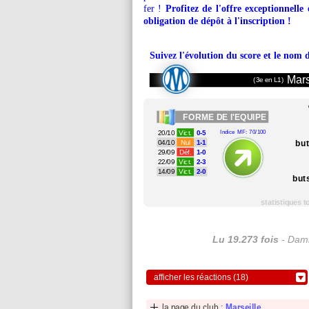
fer !
Profitez de l'offre exceptionnell
obligation de dépôt à l'inscription !
Suivez l'évolution du score et le nom 
Mars
(3e en L1)
FORME
DE l'EQUIPE
20/10
Vict.
0-5
Indice MF: 70/100
bu
04/10
Nul
1-1
29/09
Déf.
1-0
22/09
Vict.
2-3
14/09
Vict.
2-0
but
statistiques 
Lu 19.273 fois
- Dami
afficher les réactions (18)
la page du club :
Marseille