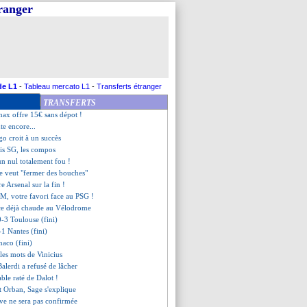
tranger
t complet
 Paris SG (fini)
igée par la Fiorentina !
sset comprend Savanier
 épingle Chevalier
doré le Clasico
ri ne panique pas
de L1
-
Tableau mercato L1
-
Transferts étranger
che accuse deux coéquipiers
TRANSFERTS
ts homophobes au Vélodrome
ax offre 15€ sans dépot !
ute encore...
go croit à un succès
ris SG, les compos
un nul totalement fou !
e veut "fermer des bouches"
re Arsenal sur la fin !
OM, votre favori face au PSG !
ce déjà chaude au Vélodrome
0-3 Toulouse (fini)
-1 Nantes (fini)
aco (fini)
 les mots de Vinicius
, Balerdi a refusé de lâcher
able raté de Dalot !
t Orban, Sage s'explique
erve ne sera pas confirmée