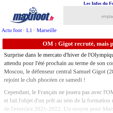
Les Infos du F
emplac
>
>
Actu foot
L1
Marseille
...
brèves d'AUJOURD'HUI ( 8 août 202
OM : Gigot recruté, mais pr
...
Liste des brèves du dim. 30 janvier 20
Surprise dans le mercato d'hiver de l'Olympiqu
29/01
OM
: Mandanda sur le banc, Desio s'e
attendu pour l'été prochain au terme de son co
Moscou, le défenseur central Samuel Gigot (28
29/01
Newcastle
: les ambitions XXL de Sa
rejoint le club phocéen ce samedi !
29/01
OM
: Milik sur les traces de Cissé en
Cependant, le Français ne jouera pas avec l'O
et fait l'objet d'un prêt au sein de la formation
29/01
Montpellier
: Sakho déplore certaines
de l'exercice 2021-2022. Un moyen pour Marse