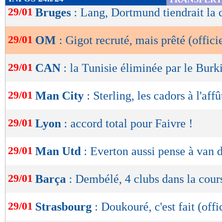
de
29/01
Bruges
: Lang, Dortmund tiendrait la 
lecture
29/01
OM
: Gigot recruté, mais prêté (offici
OK
29/01
CAN
: la Tunisie éliminée par le Burk
29/01
Man City
: Sterling, les cadors à l'affû
29/01
Lyon
: accord total pour Faivre !
29/01
Man Utd
: Everton aussi pense à van 
29/01
Barça
: Dembélé, 4 clubs dans la cour
29/01
Strasbourg
: Doukouré, c'est fait (offi