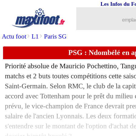
Les Infos du F
emplac
>
>
Actu foot
L1
Paris SG
PSG : Ndombélé en a
Priorité absolue de Mauricio Pochettino, Tan
matchs et 2 buts toutes compétitions cette sai
Saint-Germain. Selon RMC, le club de la capital
accord avec Tottenham pour le prêt du milieu 
prévu, le vice-champion de France devrait pren
salaire de l'ancien Lyonnais. Les deux format
s'entendre sur le montant de l'option d'achat de