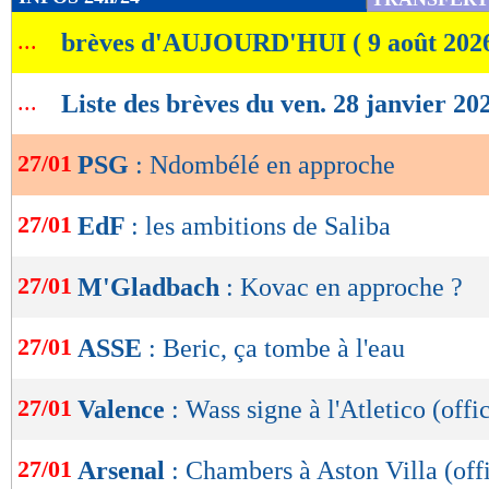
de
...
brèves d'AUJOURD'HUI ( 9 août 202
lecture
OK
...
Liste des brèves du ven. 28 janvier 20
27/01
PSG
: Ndombélé en approche
27/01
EdF
: les ambitions de Saliba
27/01
M'Gladbach
: Kovac en approche ?
27/01
ASSE
: Beric, ça tombe à l'eau
27/01
Valence
: Wass signe à l'Atletico (offic
27/01
Arsenal
: Chambers à Aston Villa (offi