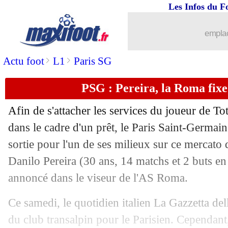
Les Infos du F
29/01
CdF
: Bastia fait chuter Reims !
emplac
29/01
PSG
: sans douleur, Neymar se montre
>
>
Actu foot
L1
Paris SG
29/01
CdF
: OM-Montpellier, les compos
PSG : Pereira, la Roma fixe
29/01
Barça
: Traoré de retour ! (officiel)
Afin de s'attacher les services du joueur de
29/01
Real
: le Bayern s'accroche à Tolisso
dans le cadre d'un prêt, le Paris Saint-Germain
sortie pour l'un de ses milieux sur ce mercato 
29/01
PSG
: Ramos vers un nouveau forfait..
Danilo Pereira (30 ans, 14 matchs et 2 buts en
annoncé dans le viseur de l'AS Roma.
29/01
PSG
: encore un petit espoir pour Nd
Ce samedi, le quotidien italien La Gazzetta del
29/01
CAN
: Toko-Ekambi qualifie le Came
du club transalpin pour le Parisien. Cependant