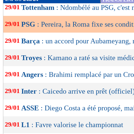
de
29/01
Tottenham
: Ndombélé au PSG, c'est 
lecture
29/01
PSG
: Pereira, la Roma fixe ses condit
OK
29/01
Barça
: un accord pour Aubameyang, m
29/01
Troyes
: Kamano a raté sa visite médi
29/01
Angers
: Brahimi remplacé par un Croa
29/01
Inter
: Caicedo arrive en prêt (officiel
29/01
ASSE
: Diego Costa a été proposé, mai
29/01
L1
: Favre valorise le championnat