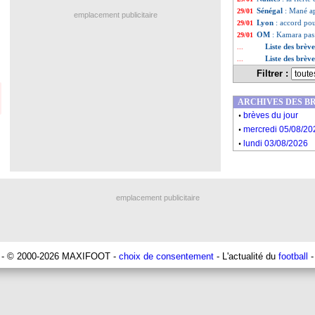
Sénégal
: Mané ap
29/01
emplacement publicitaire
Lyon
: accord pou
29/01
OM
: Kamara pas 
29/01
Liste des brèv
...
Liste des brèv
...
Filtrer :
ARCHIVES DES B
.
brèves du jour
.
mercredi 05/08/20
.
lundi 03/08/2026
emplacement publicitaire
- © 2000-2026 MAXIFOOT -
choix de consentement
- L'actualité du
football
-