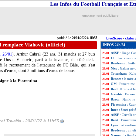
Bordeaux
: Kosci
29/01
Les Infos du Football Français et E
Juve
: Zakaria e
29/01
Bordeaux
: Ignat
29/01
emplacement publicitaire
Man Utd
: Bordea
29/01
Tottenham
: Ndo
29/01
PSG
: Pereira, l
29/01
Barça
: un accor
29/01
publié le
29/01/2022 à 11h55
Troyes
: Kamano a
29/01
LiveScore
-
clubs 
Angers
: Brahimi
29/01
l remplace Vlahovic (officiel)
INFOS 24h/24
Inter
: Caicedo ar
29/01
ASSE
: Diego Cos
29/01
i 26/01
), Arthur Cabral (23 ans, 31 matchs et 27 buts
L1
: Favre valori
29/01
ce Dusan Vlahovic, parti à la Juventus, du côté de la
Bordeaux
: Guil
29/01
i le recrutement de l'attaquant du FC Bâle, qui s'est
Nice
: Galtier ne c
29/01
s d'euros, dont 2 millions d'euros de bonus.
Tottenham
: Kul
29/01
Rennes
: la mise
29/01
signe à la Fiorentina
OM
: l'amertume
29/01
Real
: Kroos et l
29/01
Gambie
: Barrow
29/01
Barça
: Pjanic ne
29/01
Fiorentina
: Cabr
29/01
Inter
: Sensi prêt
29/01
ASSE
: Crivelli 
29/01
Brest
: l'amertum
ef Touaitia - 29/01/22 à 11h55
29/01
Lyon
: rebondiss
29/01
Bordeaux
: un u
29/01
Nantes
: la fier
29/01