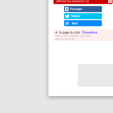
afficher les réactions (1)
Partager
Twitter
Mail
la page du club :
Fiorentina
bilan, stats, réultats, calendrier,
effectif, tranferts, ...