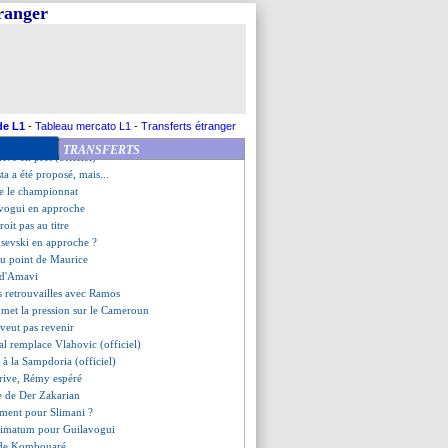
elny a fait ses adieux
tranger
n approche
enko arrive aussi
ux s'intéresse à Jones
mbélé au PSG, c'est mort ?
a Roma fixe ses conditions
d pour Aubameyang, mais...
 raté sa visite médicale
de L1
-
Tableau mercato L1
-
Transferts étranger
 remplacé par un Croate (off.)
TRANSFERTS
rive en prêt (officiel)
ta a été proposé, mais...
se le championnat
avogui en approche
roit pas au titre
usevski en approche ?
 au point de Maurice
 d'Amavi
es retrouvailles avec Ramos
 met la pression sur le Cameroun
 veut pas revenir
al remplace Vlahovic (officiel)
é à la Sampdoria (officiel)
arrive, Rémy espéré
e de Der Zakarian
ement pour Slimani ?
ltimatum pour Guilavogui
té de Kombouaré