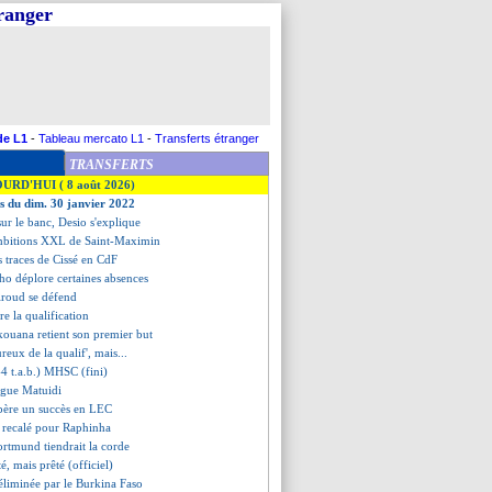
tranger
de L1
-
Tableau mercato L1
-
Transferts étranger
TRANSFERTS
OURD'HUI ( 8 août 2026)
es du dim. 30 janvier 2022
ur le banc, Desio s'explique
ambitions XXL de Saint-Maximin
es traces de Cissé en CdF
ho déplore certaines absences
roud se défend
re la qualification
ouana retient son premier but
reux de la qualif', mais...
4 t.a.b.) MHSC (fini)
ague Matuidi
père un succès en LEC
 recalé pour Raphinha
ortmund tiendrait la corde
é, mais prêté (officiel)
 éliminée par le Burkina Faso