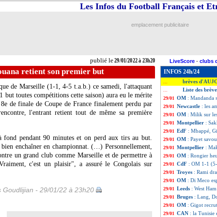
Les Infos du Football Français et E
emplacement publicitaire
publié le
29/01/2022 à 23h20
LiveScore
-
clubs 
uana retient son premier but
INFOS 24h/24
brèves d'AUJ
...
ue de Marseille (1-1, 4-5 t.a.b.) ce samedi, l'attaquant
Liste des brèv
...
 but toutes compétitions cette saison) aura eu le mérite
OM
: Mandanda s
29/01
u 8e de finale de Coupe de France finalement perdu par
Newcastle
: les 
29/01
rencontre, l'entrant retient tout de même sa première
OM
: Milik sur l
29/01
Montpellier
: Sak
29/01
EdF
: Mbappé, Gi
29/01
à fond pendant 90 minutes et on perd aux tirs au but.
OM
: Payet savou
29/01
ur bien enchaîner en championnat. (…) Personnellement,
Montpellier
: Mak
29/01
contre un grand club comme Marseille et de permettre à
OM
: Rongier heu
29/01
Vraiment, c'est un plaisir", a assuré le Congolais sur
CdF
: OM 1-1 (5-
29/01
Troyes
: Rami dr
29/01
OM
: Di Meco es
29/01
Leeds
: West Ham
s Goudlijian - 29/01/22 à 23h20
29/01
Bruges
: Lang, D
29/01
OM
: Gigot recrut
29/01
CAN
: la Tunisie
29/01