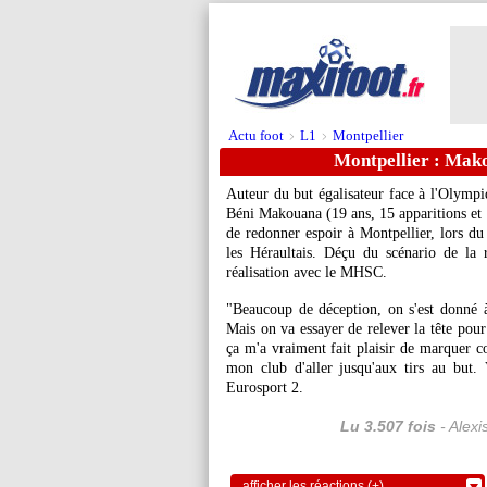
Actu foot
L1
Montpellier
>
>
Montpellier : Mako
Auteur du but égalisateur face à l'Olympiq
Béni Makouana (19 ans, 15 apparitions et 1
de redonner espoir à Montpellier, lors d
les Héraultais. Déçu du scénario de la 
réalisation avec le MHSC.
"Beaucoup de déception, on s'est donné 
Mais on va essayer de relever la tête po
ça m'a vraiment fait plaisir de marquer 
mon club d'aller jusqu'aux tirs au but. 
Eurosport 2.
Lu 3.507 fois
- Alexi
afficher les réactions (+)