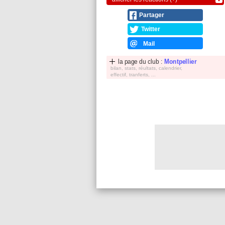
Partager
Twitter
Mail
la page du club :
Montpellier
bilan, stats, réultats, calendrier,
effectif, tranferts, ...