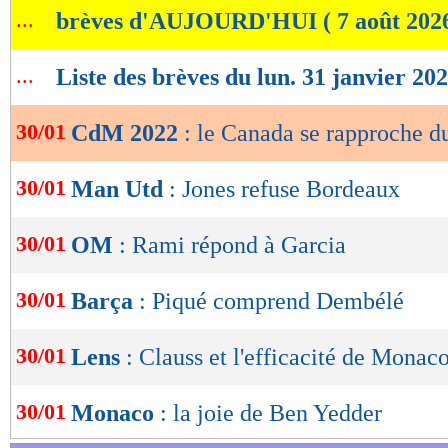
...
brèves d'AUJOURD'HUI ( 7 août 202
de
lecture
...
Liste des brèves du lun. 31 janvier 20
OK
30/01
CdM 2022
: le Canada se rapproche d
30/01
Man Utd
: Jones refuse Bordeaux
30/01
OM
: Rami répond à Garcia
30/01
Barça
: Piqué comprend Dembélé
30/01
Lens
: Clauss et l'efficacité de Monac
30/01
Monaco
: la joie de Ben Yedder