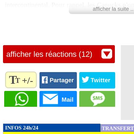
intercontinental. Pour rappel, les Canucks n'on
afficher la suite ..
depuis 1986.
Retrouvez tous les résultats, les buteurs et
SCORE de Maxifoot.
Lu 16.853 fois
- Youcef Touaitia 
afficher les réactions (12)
T
+/-
T
Partager
Twitter
Règlez la
taille du
Mail
texte
pour
l'adapter
à vos
INFOS 24h/24
TRANSFERT
préférences