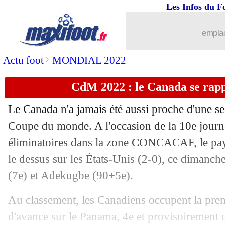
Les Infos du F
emplac
>
Actu foot
MONDIAL 2022
CdM 2022 : le Canada se rap
Le Canada n'a jamais été aussi proche d'une se
Coupe du monde. A l'occasion de la 10e journ
éliminatoires dans la zone CONCACAF, le pay
le dessus sur les États-Unis (2-0), ce dimanche
(7e) et Adekugbe (90+5e).
Au classement, les Canadiens occupent la prem
d'avance sur le Panama, 4e et provisoirement q