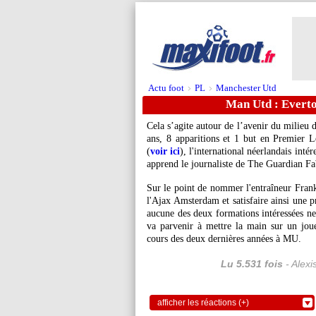
Actu foot
PL
Manchester Utd
>
>
Man Utd : Everto
Cela s’agite autour de l’avenir du milieu
ans, 8 apparitions et 1 but en Premier L
(
voir ici
), l'international néerlandais inté
apprend le journaliste de The Guardian F
Sur le point de nommer l'entraîneur Frank
l'Ajax Amsterdam et satisfaire ainsi une
aucune des deux formations intéressées ne 
va parvenir à mettre la main sur un joue
cours des deux dernières années à MU.
Lu 5.531 fois
- Alexi
afficher les réactions (+)