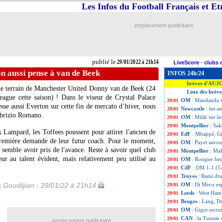
Les Infos du Football Français et E
emplacement publicitaire
publié le
29/01/2022 à 21h14
LiveScore
-
clubs 
n aussi pense à van de Beek
INFOS 24h/24
brèves d'AUJ
...
 de terrain de Manchester United Donny van de Beek (24
Liste des brèv
...
eague cette saison) ! Dans le viseur de Crystal Palace
OM
: Mandanda s
29/01
resse aussi Everton sur cette fin de mercato d’hiver, nous
Newcastle
: les 
29/01
abrizio Romano.
OM
: Milik sur l
29/01
Montpellier
: Sak
29/01
 Lampard, les Toffees poussent pour attirer l'ancien de
EdF
: Mbappé, Gi
29/01
 première demande de leur futur coach. Pour le moment,
OM
: Payet savou
29/01
semble avoir pris de l'avance. Reste à savoir quel club
Montpellier
: Mak
29/01
ur au talent évident, mais relativement peu utilisé au
OM
: Rongier heu
29/01
CdF
: OM 1-1 (5-
29/01
Troyes
: Rami dr
29/01
s Goudlijian - 29/01/22 à 21h14
OM
: Di Meco es
29/01
Leeds
: West Ham
29/01
Bruges
: Lang, D
29/01
OM
: Gigot recrut
29/01
CAN
: la Tunisie
29/01
emplacement publicitaire