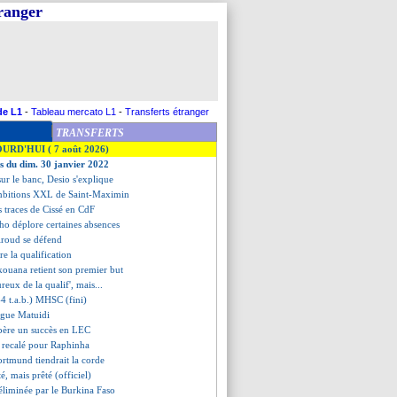
tranger
de L1
-
Tableau mercato L1
-
Transferts étranger
TRANSFERTS
OURD'HUI ( 7 août 2026)
es du dim. 30 janvier 2022
ur le banc, Desio s'explique
ambitions XXL de Saint-Maximin
es traces de Cissé en CdF
ho déplore certaines absences
roud se défend
re la qualification
ouana retient son premier but
reux de la qualif', mais...
4 t.a.b.) MHSC (fini)
ague Matuidi
père un succès en LEC
 recalé pour Raphinha
ortmund tiendrait la corde
é, mais prêté (officiel)
 éliminée par le Burkina Faso