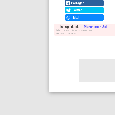
Partager
Twitter
Mail
la page du club :
Manchester Utd
bilan, stats, réultats, calendrier,
effectif, tranferts, ...