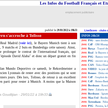
Les Infos du Football Français et E
OM
: Gigot recrut
29/01
CAN
: la Tunisie
29/01
Man City
: Sterli
29/01
emplacement publicitaire
Lyon
: accord tot
29/01
Man Utd
: Evert
29/01
Barça
: Dembélé, 
29/01
Strasbourg
: Douk
29/01
publié le
29/01/2022 à 19h33
LiveScore
-
clubs 
PHOTO
: Payet, 
29/01
ern s'accroche à Tolisso
INFOS 24h/24
CdF
: Bastia fait
29/01
PSG
: sans doule
29/01
 Real Madrid (
voir ici
), le Bayern Munich tient à son
CdF
: OM-Montpe
29/01
, 9 matchs et 2 buts en Bundesliga cette saison). Ainsi,
Barça
: Traoré de
29/01
prolonger le contrat de l'international français, qui
Real
: le Bayern 
29/01
 "épisode David Alaba" et donc un départ gratuit en fin
PSG
: Ramos vers
29/01
PSG
: encore un 
29/01
CAN
: Toko-Ekam
29/01
talan Mundo Deportivo ce samedi, le Rekordmeister a
VIDEO
: la joie d
29/01
cien Lyonnais de rester avec des positions qui se sont
Rennes
: Doku enc
29/01
niers jours. Dès lors, Tolisso, de retour à un excellent
CdF
: l'exploit d
29/01
ien parti pour rester à Munich. A moins que la Maison
CdF
: Reims-Bast
29/01
Bordeaux
: Kosci
29/01
Juve
: Zakaria e
29/01
Bordeaux
: Ignat
29/01
is Goudlijian - 29/01/22 à 19h33
Man Utd
: Bordea
29/01
Tottenham
: Ndo
29/01
PSG
: Pereira, l
29/01