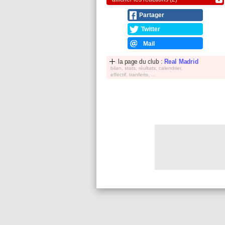
Partager
Twitter
Mail
la page du club :
Real Madrid
bilan, stats, réultats, calendrier,
effectif, tranferts, ...