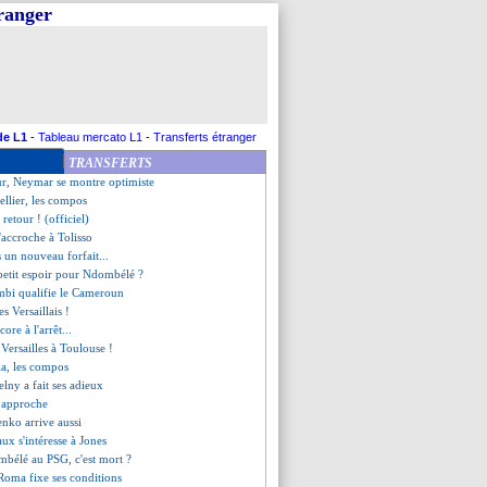
tranger
é, mais prêté (officiel)
 éliminée par le Burkina Faso
ng, les cadors à l'affût
al pour Faivre !
on aussi pense à van de Beek
4 clubs dans la course ?
ouré, c'est fait (officiel)
de L1
-
Tableau mercato L1
-
Transferts étranger
le superbe tifo du Vél' !
TRANSFERTS
 chuter Reims !
ur, Neymar se montre optimiste
llier, les compos
 retour ! (officiel)
s'accroche à Tolisso
 un nouveau forfait...
petit espoir pour Ndombélé ?
bi qualifie le Cameroun
es Versaillais !
ore à l'arrêt...
e Versailles à Toulouse !
ia, les compos
elny a fait ses adieux
n approche
enko arrive aussi
ux s'intéresse à Jones
mbélé au PSG, c'est mort ?
a Roma fixe ses conditions