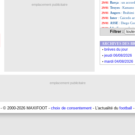
Barça
: un accor
29/01
emplacement publicitaire
Troyes
: Kamano a
29/01
Angers
: Brahimi
29/01
Inter
: Caicedo ar
29/01
ASSE
: Diego Cos
29/01
L1
: Favre valori
29/01
Filtrer :
Bordeaux
: Guil
29/01
Nice
: Galtier ne c
29/01
ARCHIVES DES B
Tottenham
: Kul
29/01
.
Rennes
: la mise
29/01
brèves du jour
.
OM
: l'amertume
29/01
jeudi 06/08/2026
Real
: Kroos et l
29/01
.
mardi 04/08/2026
Gambie
: Barrow
29/01
Barça
: Pjanic ne
29/01
Fiorentina
: Cabr
29/01
Inter
: Sensi prêt
29/01
emplacement publicitaire
ASSE
: Crivelli 
29/01
Brest
: l'amertum
29/01
Lyon
: rebondiss
29/01
Bordeaux
: un u
29/01
Nantes
: la fier
29/01
- © 2000-2026 MAXIFOOT -
choix de consentement
- L'actualité du
football
-
Sénégal
: Mané ap
29/01
Lyon
: accord pou
29/01
OM
: Kamara pas 
29/01
Liste des brèv
...
Liste des brèv
...