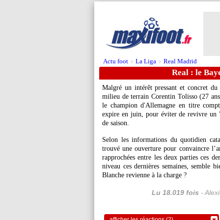
Actu foot
La Liga
Real Madrid
>
>
Real : le Bay
Malgré un intérêt pressant et concret du
milieu de terrain Corentin Tolisso (27 ans
le champion d'Allemagne en titre compte 
expire en juin, pour éviter de revivre un
de saison.
Selon les informations du quotidien ca
trouvé une ouverture pour convaincre l’an
rapprochées entre les deux parties ces der
niveau ces dernières semaines, semble b
Blanche revienne à la charge ?
Lu 18.019 fois
- Alex
afficher les réactions (2)