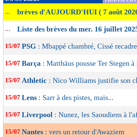
de
...
brèves d'AUJOURD'HUI ( 7 août 202
lecture
OK
...
Liste des brèves du mer. 16 juillet 202
15/07
PSG
: Mbappé chambré, Cissé recadre
15/07
Barça
: Matthäus pousse Ter Stegen à 
15/07
Athletic
: Nico Williams justifie son 
15/07
Lens
: Sarr à des pistes, mais...
15/07
Liverpool
: Nunez, les Saoudiens à l'a
15/07
Nantes
: vers un retour d'Awaziem