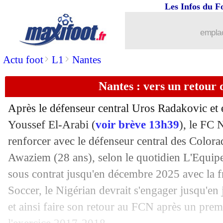
Les Infos du F
emplac
>
>
Actu foot
L1
Nantes
Nantes : vers un retour
Après le défenseur central Uros Radakovic et e
Youssef El-Arabi (
voir brève 13h39
), le FC 
renforcer avec le défenseur central des Color
Awaziem (28 ans), selon le quotidien L'Equip
sous contrat jusqu'en décembre 2025 avec la 
Soccer, le Nigérian devrait s'engager jusqu'en
et ainsi faire son retour au FCN après un prem