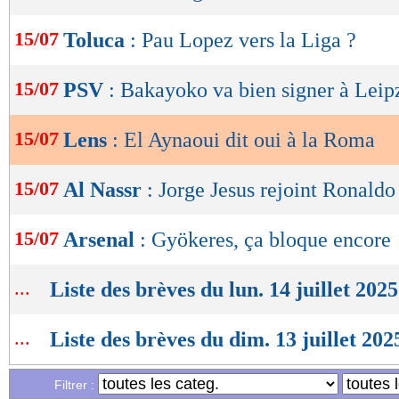
OK
15/07
Toluca
: Pau Lopez vers la Liga ?
15/07
PSV
: Bakayoko va bien signer à Leip
15/07
Lens
: El Aynaoui dit oui à la Roma
15/07
Al Nassr
: Jorge Jesus rejoint Ronaldo 
15/07
Arsenal
: Gyökeres, ça bloque encore
...
Liste des brèves du lun. 14 juillet 2025
...
Liste des brèves du dim. 13 juillet 202
Filtrer :