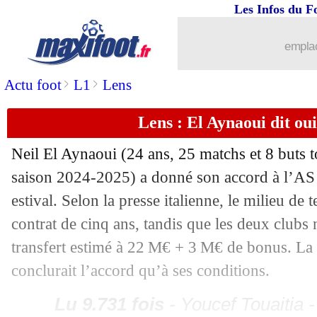
Les Infos du F
15/07
Liverpool
: 67,5 M€ refusés pour Luis
emplac
15/07
Bournemouth
: Travers signe à Everto
>
>
Actu foot
L1
Lens
15/07
Nantes
: El Arabi en approche
Lens : El Aynaoui dit ou
15/07
Le Havre
: nouveau contrat pour Nego 
Neil El
Aynaoui
(24 ans, 25 matchs et 8 buts t
saison 2024-2025) a donné son accord à l’AS
15/07
PSG
: Donnarumma, une réponse à l'In
estival. Selon la presse italienne, le milieu de
contrat de cinq ans, tandis que les deux clubs
15/07
Espanyol
: le coach Gonzalez a prolon
transfert estimé à 22 M€ + 3 M€ de bonus. La
15/07
Atletico
: Lyon prêt à relancer Lemar 
conclurait l’accord qu’à ses conditions.
Lu 9.731 fois
- Youcef Touaitia 
15/07
VIDEO
: le bizutage de Pogba à Mon