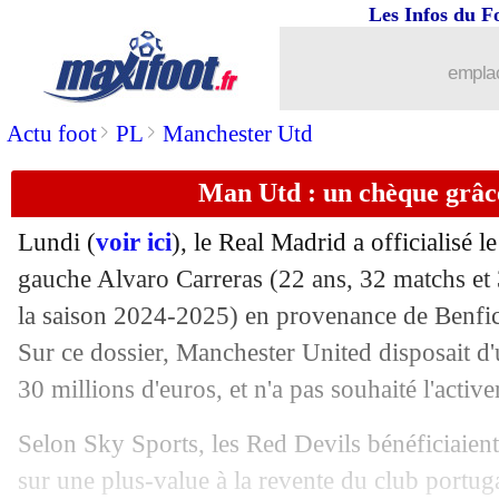
Les Infos du F
15/07
Athletic
: Nico Williams justifie son 
emplac
15/07
Lens
: Sarr à des pistes, mais...
>
>
Actu foot
PL
Manchester Utd
15/07
Liverpool
: Nunez, les Saoudiens à l'a
Man Utd : un chèque grâc
15/07
Nantes
: vers un retour d'Awaziem
Lundi (
voir ici
), le Real Madrid a officialisé l
15/07
Atletico
: Almada, c'est 21 M€ pour 50
gauche Alvaro
Carreras
(22 ans, 32 matchs et 
la saison 2024-2025) en provenance de Benfic
15/07
Lyon
: Fofana, l'envie de rester ?
Sur ce dossier, Manchester United disposait d'u
30 millions d'euros, et n'a pas souhaité l'active
15/07
Metz
: Gbamin en renfort (officiel)
Selon Sky Sports, les Red Devils bénéficiaie
15/07
Atletico
: accord total pour Almada !
sur une plus-value à la revente du club portug