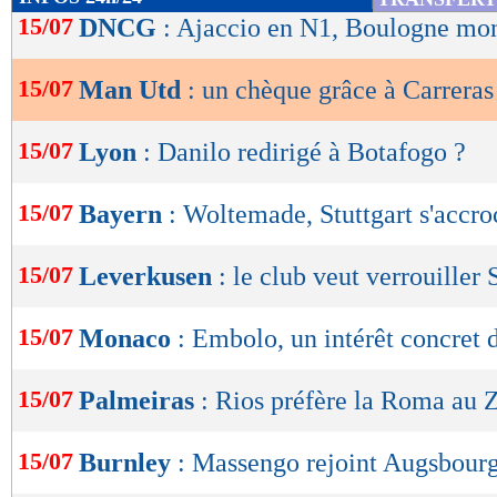
de
15/07
DNCG
: Ajaccio en N1, Boulogne mon
lecture
15/07
Man Utd
: un chèque grâce à Carreras
OK
15/07
Lyon
: Danilo redirigé à Botafogo ?
15/07
Bayern
: Woltemade, Stuttgart s'accr
15/07
Leverkusen
: le club veut verrouiller
15/07
Monaco
: Embolo, un intérêt concret 
15/07
Palmeiras
: Rios préfère la Roma au 
15/07
Burnley
: Massengo rejoint Augsbourg 