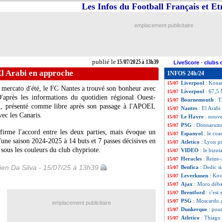
Les Infos du Football Français et E
Monaco
: Embolo
15/07
Palmeiras
: Rios
15/07
Burnley
: Massen
15/07
emplacement publicitaire
Brest
: Bizot file 
15/07
Real
: Brahim Dia
15/07
Man City
: un co
15/07
Brentford
: Mbeu
15/07
publié le
15/07/2025 à 13h39
LiveScore
-
clubs 
OM
: le Panathin
15/07
El Arabi en approche
INFOS 24h/24
Aston Villa
: Bar
15/07
Liverpool
: Konat
15/07
e mercato d'été, le FC Nantes a trouvé son bonheur avec
Liverpool
: 67,5
15/07
D'après les informations du quotidien régional Ouest-
Bournemouth
: T
15/07
in, présenté comme libre après son passage à l'APOEL
Nantes
: El Arab
15/07
vec les Canaris.
Le Havre
: nouve
15/07
PSG
: Donnarumm
15/07
irme l'accord entre les deux parties, mais évoque un
Espanyol
: le co
15/07
d'une saison 2024-2025 à 14 buts et 7 passes décisives en
Atletico
: Lyon pr
15/07
sous les couleurs du club chypriote.
VIDEO
: le bizu
15/07
Heracles
: Reine-
15/07
en Da Silva - 15/07/25 à 13h39
Benfica
: Dedic s
15/07
Leverkusen
: Kov
15/07
Ajax
: Moro déba
15/07
Brentford
: c'est
15/07
PSG
: Moscardo 
15/07
emplacement publicitaire
Dunkerque
: pou
15/07
Atletico
: Thiago 
15/07