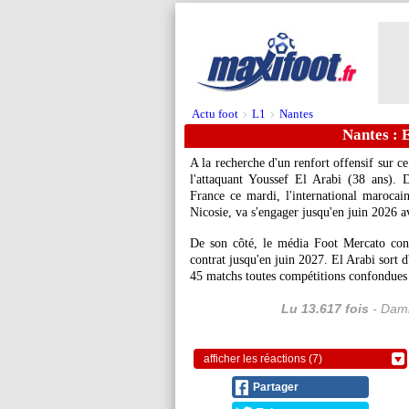
Actu foot
L1
Nantes
>
>
Nantes : 
A la recherche d'un renfort offensif sur c
l'attaquant Youssef El Arabi (38 ans). 
France ce mardi, l'international maroca
Nicosie, va s'engager jusqu'en juin 2026 a
De son côté, le média Foot Mercato conf
contrat jusqu'en juin 2027. El Arabi sort 
45 matchs toutes compétitions confondues 
Lu 13.617 fois
- Dami
afficher les réactions (7)
Partager