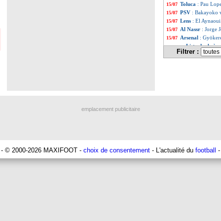
Toluca
: Pau Lope
15/07
PSV
: Bakayoko v
15/07
Lens
: El Aynaoui
15/07
Al Nassr
: Jorge 
15/07
Arsenal
: Gyöker
15/07
Liste des brève
...
Filtrer :
Liste des brève
...
emplacement publicitaire
- © 2000-2026 MAXIFOOT -
choix de consentement
- L'actualité du
football
-