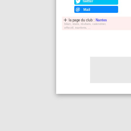
Twitter
Mail
la page du club :
Nantes
bilan, stats, réultats, calendrier,
effectif, tranferts, ...