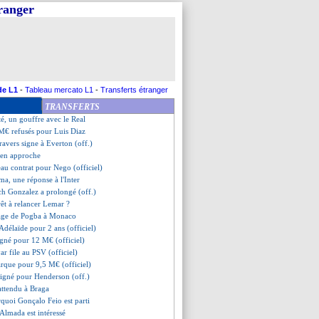
tranger
, un intérêt concret de Milan
 préfère la Roma au Zenit
go rejoint Augsbourg (officiel)
à Aston Villa (officiel)
z s'accroche
ntrat à 1,1 milliard avec Puma
mo encore loin de MU
de L1
-
Tableau mercato L1
-
Transferts étranger
aïkos pense à Blanco
TRANSFERTS
renechea va signer à Benfica
é, un gouffre avec le Real
 M€ refusés pour Luis Diaz
ravers signe à Everton (off.)
i en approche
au contrat pour Nego (officiel)
a, une réponse à l'Inter
ach Gonzalez a prolongé (off.)
êt à relancer Lemar ?
tage de Pogba à Monaco
Adélaïde pour 2 ans (officiel)
igné pour 12 M€ (officiel)
ar file au PSV (officiel)
rque pour 9,5 M€ (officiel)
 signé pour Henderson (off.)
attendu à Braga
rquoi Gonçalo Feio est parti
Almada est intéressé