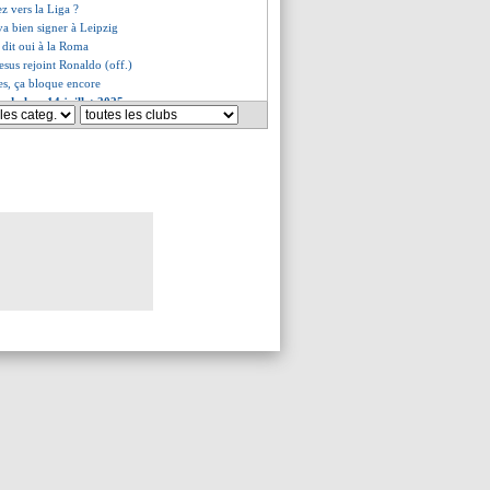
z vers la Liga ?
a bien signer à Leipzig
 dit oui à la Roma
Jesus rejoint Ronaldo (off.)
es, ça bloque encore
s du lun. 14 juillet 2025
s du dim. 13 juillet 2025