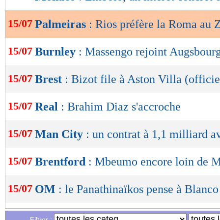
de
lecture
15/07
Palmeiras
: Rios préfère la Roma au 
OK
15/07
Burnley
: Massengo rejoint Augsbourg 
15/07
Brest
: Bizot file à Aston Villa (officie
15/07
Real
: Brahim Diaz s'accroche
15/07
Man City
: un contrat à 1,1 milliard 
15/07
Brentford
: Mbeumo encore loin de 
15/07
OM
: le Panathinaïkos pense à Blanco
15/07
Aston Villa
: Barrenechea va signer à
Filtrer :