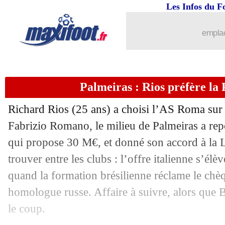
Les Infos du F
15/07
Metz
: Gbamin en renfort (officiel)
emplac
15/07
Atletico
: accord total pour Almada !
15/07
Nice
: Laborde va bien filer à Al-Dira
Palmeiras : Rios préfère la
15/07
Richard Rios (25 ans) a choisi l’AS Roma sur 
Lyon
: Neom insiste pour Tolisso !
Fabrizio Romano, le milieu de Palmeiras a rep
15/07
Udinese
: Lucca bientôt prêté à Naple
qui propose 30 M€, et donné son accord à la L
trouver entre les clubs : l’offre italienne s’é
15/07
Metz
: Udol vendu au RC Lens (offici
quand la formation brésilienne réclame le chè
homologue russe. Affaire à suivre, alors que 
15/07
Atletico
: Almada moins cher que prév
le coup.
15/07
Newcastle
: Isak, Liverpool prêt à une 