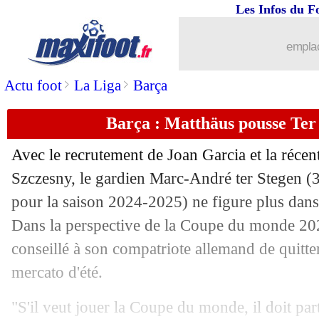
Les Infos du F
emplac
>
>
Actu foot
La Liga
Barça
Barça : Matthäus pousse Ter 
Avec le recrutement de Joan Garcia et la réce
Szczesny, le gardien Marc-André
ter Stegen
(3
pour la saison 2024-2025) ne figure plus dans
Dans la perspective de la Coupe du monde 20
conseillé à son compatriote allemand de quitte
mercato d'été.
"S'il veut jouer la Coupe du monde, il doit par