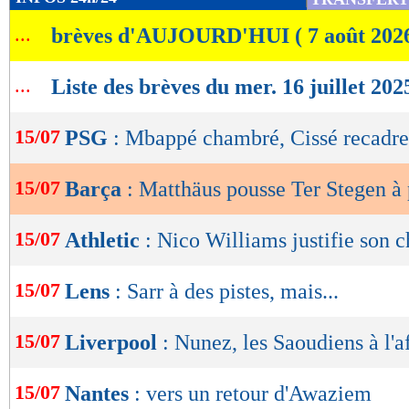
de
...
brèves d'AUJOURD'HUI ( 7 août 202
lecture
OK
...
Liste des brèves du mer. 16 juillet 202
15/07
PSG
: Mbappé chambré, Cissé recadre
15/07
Barça
: Matthäus pousse Ter Stegen à 
15/07
Athletic
: Nico Williams justifie son 
15/07
Lens
: Sarr à des pistes, mais...
15/07
Liverpool
: Nunez, les Saoudiens à l'a
15/07
Nantes
: vers un retour d'Awaziem