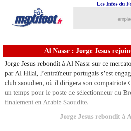
Les Infos du F
15/07
Liverpool
: Konaté, un gouffre avec l
emplac
15/07
Liverpool
: 67,5 M€ refusés pour Luis
15/07
Bournemouth
: Travers signe à Everto
Al Nassr : Jorge Jesus rejoin
15/07
Nantes
: El Arabi en approche
Jorge Jesus rebondit à Al Nassr sur ce mercat
15/07
Le Havre
: nouveau contrat pour Nego 
par Al Hilal, l’entraîneur portugais s’est enga
club saoudien, où il dirigera son compatriote 
15/07
PSG
: Donnarumma, une réponse à l'In
un temps pour le poste de sélectionneur du Bré
finalement en Arabie Saoudite.
15/07
Espanyol
: le coach Gonzalez a prolon
Jorge Jesus rebondit à 
15/07
Atletico
: Lyon prêt à relancer Lemar 