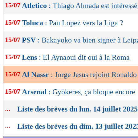
15/07
Atletico
: Thiago Almada est intéressé
de
lecture
15/07
Toluca
: Pau Lopez vers la Liga ?
OK
15/07
PSV
: Bakayoko va bien signer à Leip
15/07
Lens
: El Aynaoui dit oui à la Roma
15/07
Al Nassr
: Jorge Jesus rejoint Ronaldo 
15/07
Arsenal
: Gyökeres, ça bloque encore
...
Liste des brèves du lun. 14 juillet 2025
...
Liste des brèves du dim. 13 juillet 202
Lu 10.922 fois
- Youcef Touaitia 