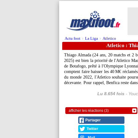
Actu foot
La Liga
Atletico
>
>
Atletico : Th
Thiago
Almada
(24 ans, 20 matchs et 2 b
2025) est bien la priorité de l'Atletico Ma
de Botafogo, prêté à l'Olympique Lyonnais
comptent faire baisser les 40 M€ réclamés 
du monde 2022, l'Atletico souhaite poursu
décevante. Pour rappel, Benfica reste dans
Lu 8.654 fois
- Youc
afficher les réactions (3)
Partager
Twitter
Mail