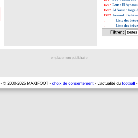
Lens
: El Aynaoui
15/07
Al Nassr
: Jorge 
15/07
Arsenal
: Gyöker
15/07
Liste des brève
...
Liste des brève
...
Filtrer :
emplacement publicitaire
- © 2000-2026 MAXIFOOT -
choix de consentement
- L'actualité du
football
-