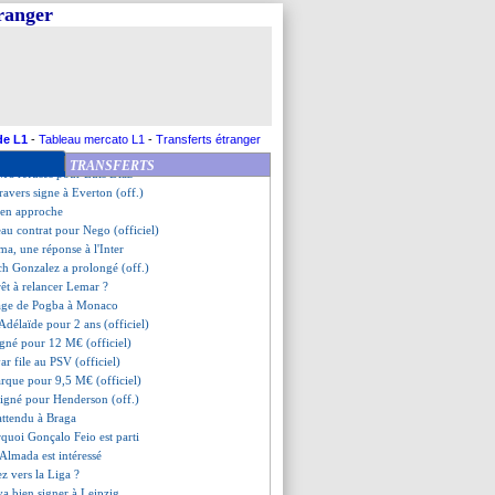
 préfère la Roma au Zenit
tranger
go rejoint Augsbourg (officiel)
à Aston Villa (officiel)
z s'accroche
ntrat à 1,1 milliard avec Puma
mo encore loin de MU
aïkos pense à Blanco
renechea va signer à Benfica
de L1
-
Tableau mercato L1
-
Transferts étranger
é, un gouffre avec le Real
TRANSFERTS
 M€ refusés pour Luis Diaz
ravers signe à Everton (off.)
i en approche
au contrat pour Nego (officiel)
a, une réponse à l'Inter
ach Gonzalez a prolongé (off.)
êt à relancer Lemar ?
tage de Pogba à Monaco
Adélaïde pour 2 ans (officiel)
igné pour 12 M€ (officiel)
ar file au PSV (officiel)
rque pour 9,5 M€ (officiel)
 signé pour Henderson (off.)
attendu à Braga
rquoi Gonçalo Feio est parti
Almada est intéressé
z vers la Liga ?
a bien signer à Leipzig