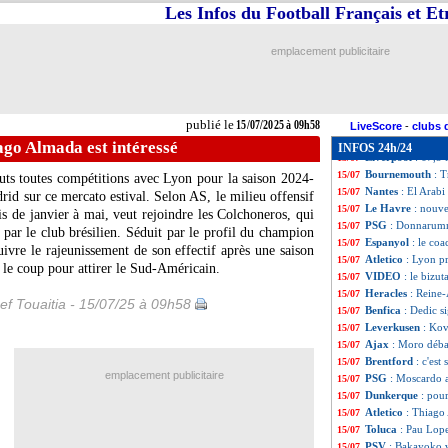
Palmeiras
: Rios
15/07
Les Infos du Football Français et E
Burnley
: Massen
15/07
Brest
: Bizot file 
15/07
emplacement publicitaire
Real
: Brahim Dia
15/07
Man City
: un co
15/07
Brentford
: Mbeu
15/07
OM
: le Panathin
15/07
publié le
15/07/2025 à 09h58
Aston Villa
: Bar
15/07
LiveScore
-
clubs 
Liverpool
: Konat
15/07
iago Almada est intéressé
INFOS 24h/24
Liverpool
: 67,5
15/07
Bournemouth
: T
15/07
uts toutes compétitions avec Lyon pour la saison 2024-
Nantes
: El Arab
15/07
drid sur ce mercato estival. Selon AS, le milieu offensif
Le Havre
: nouve
15/07
 de janvier à mai, veut rejoindre les Colchoneros, qui
PSG
: Donnarumm
15/07
par le club brésilien. Séduit par le profil du champion
Espanyol
: le co
15/07
ivre le rajeunissement de son effectif après une saison
Atletico
: Lyon pr
15/07
 le coup pour attirer le Sud-Américain.
VIDEO
: le bizu
15/07
Heracles
: Reine-
15/07
ef Touaitia - 15/07/25 à 09h58
Benfica
: Dedic s
15/07
Leverkusen
: Kov
15/07
Ajax
: Moro déba
15/07
Brentford
: c'est
15/07
emplacement publicitaire
PSG
: Moscardo 
15/07
Dunkerque
: pou
15/07
Atletico
: Thiago 
15/07
Toluca
: Pau Lope
15/07
PSV
: Bakayoko v
15/07