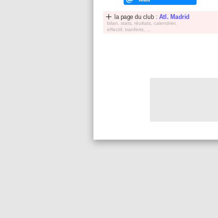
la page du club :
Atl. Madrid
bilan, stats, réultats, calendrier,
effectif, tranferts, ...