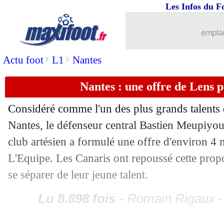
Tottenham
: Sanchez à Rennes, c'est m
Les Infos du F
01/09
Chelsea
: Hudson-Odoi à Nottingham (
emplac
01/09
Francfort
: Borré prêté au Werder (off
>
>
Actu foot
L1
Nantes
01/09
Liverpool
: Salah, Al-Ittihad va offri
Nantes : une offre de Lens
Considéré comme l'un des plus grands talents 
01/09
Man Utd
: Evans, c'est signé (officiel)
Nantes, le défenseur central Bastien Meupiyou 
01/09
Bologne
: Dominguez vendu à Notting
club artésien a formulé une offre d'environ 4 m
L'Equipe. Les Canaris ont repoussé cette propo
01/09
PSG
: Kolo Muani c'est fini, le club f
se séparer de leur jeune talent.
01/09
Fulham
: Palhinha au Bayern, le deal 
Lu 8.898 fois
- Romain Rigaux -
01/09