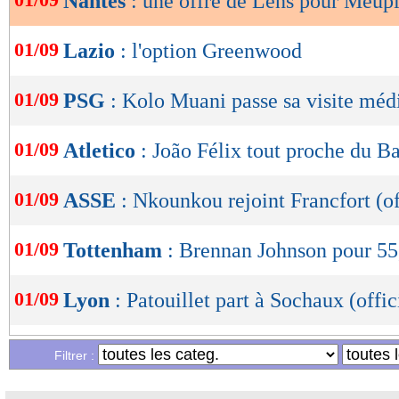
Nantes
: une offre de Lens pour Meup
OK
01/09
Lazio
: l'option Greenwood
01/09
PSG
: Kolo Muani passe sa visite médi
01/09
Atletico
: João Félix tout proche du B
01/09
ASSE
: Nkounkou rejoint Francfort (of
01/09
Tottenham
: Brennan Johnson pour 55
01/09
Lyon
: Patouillet part à Sochaux (offic
01/09
Valence
: Castillejo prêté à Sassuolo (o
Filtrer :
01/09