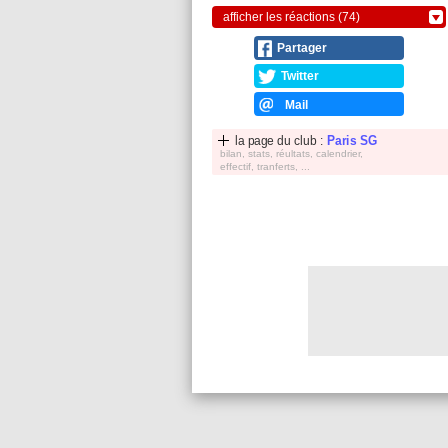
afficher les réactions (74)
Partager
Twitter
Mail
la page du club :
Paris SG
bilan, stats, réultats, calendrier,
effectif, tranferts, ...