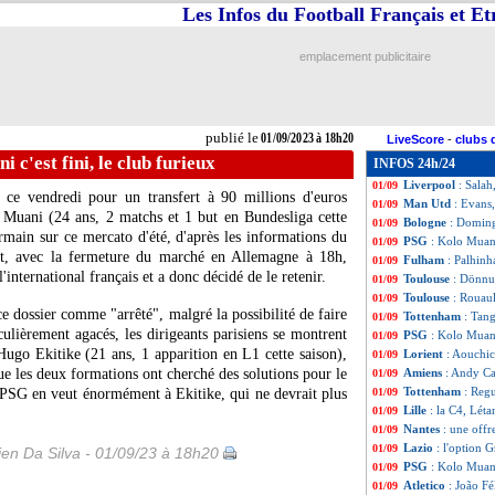
Les Infos du Football Français et E
PSG
: Kolo Muani
01/09
Majorque
: Greni
01/09
Clermont
: Nichol
01/09
emplacement publicitaire
Reims
: Berisha li
01/09
Sassuolo
: Lopez 
01/09
PSG
: Kolo Muan
01/09
Tottenham
: Sanc
01/09
publié le
01/09/2023 à 18h20
LiveScore
-
clubs 
Chelsea
: Hudson
01/09
 c'est fini, le club furieux
INFOS 24h/24
Francfort
: Borré
01/09
Liverpool
: Salah
01/09
 ce vendredi pour un transfert à 90 millions d'euros
Man Utd
: Evans,
01/09
 Muani
(24 ans, 2 matchs et 1 but en Bundesliga cette
Bologne
: Doming
01/09
rmain sur ce mercato d'été, d'après les informations du
PSG
: Kolo Muani 
01/09
et, avec la fermeture du marché en Allemagne à 18h,
Fulham
: Palhinh
01/09
'international français et a donc décidé de le retenir.
Toulouse
: Dönnum
01/09
Toulouse
: Rouaul
01/09
 dossier comme "arrêté", malgré la possibilité de faire
Tottenham
: Tan
01/09
ulièrement agacés, les dirigeants parisiens se montrent
PSG
: Kolo Muani,
01/09
n Hugo
Ekitike
(21 ans, 1 apparition en L1 cette saison),
Lorient
: Aouchic
01/09
que les deux formations ont cherché des solutions pour le
Amiens
: Andy Ca
01/09
Tottenham
: Regu
e PSG en veut énormément à Ekitike, qui ne devrait plus
01/09
Lille
: la C4, Léta
01/09
Nantes
: une off
01/09
Lazio
: l'option
01/09
en Da Silva - 01/09/23 à 18h20
PSG
: Kolo Muani
01/09
Atletico
: João Fé
01/09