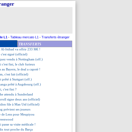
tranger
, Francfort ferme mais...
er libéré (officiel)
son, c'est fait (officiel)
béré (officiel)
prêté à la Fiorentina (off.)
i, Rothen dézingue Francfort
hez à Rennes, c'est mort...
de L1
-
Tableau mercato L1
-
Transferts étranger
-Odoi à Nottingham (off.)
TRANSFERTS
 prêté au Werder (officiel)
, Al-Ittihad va offrir 233 M€ !
 c'est signé (officiel)
uez vendu à Nottingham (off.)
c'est fini, le club furieux
a au Bayern, le deal a capoté !
, c'est fait (officiel)
t prêté à Stuttgart (off.)
ganga prêté à Augsbourg (off.)
 c'est fini ?
he attendu à Sunderland
rroll signe deux ans (officiel)
ilon file à Man Utd (officiel)
ng prévient ses joueurs
re de Lens pour Meupiyou
 Greenwood
 passe sa visite médicale !
lix tout proche du Barça