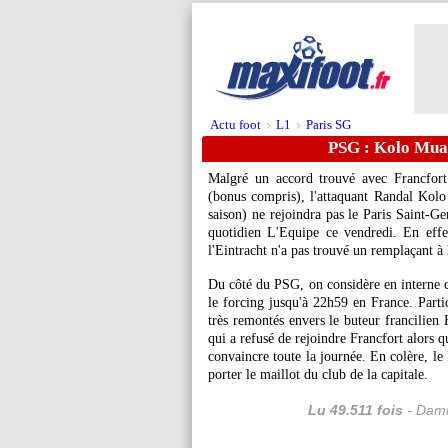
Actu foot
L1
Paris SG
>
>
PSG : Kolo Muani
Malgré un accord trouvé avec Francfort
(bonus compris), l'attaquant Randal
Kolo
saison) ne rejoindra pas le Paris Saint-Ge
quotidien L'Equipe ce vendredi. En eff
l'Eintracht n'a pas trouvé un remplaçant à l
Du côté du PSG, on considère en interne ce
le forcing jusqu'à 22h59 en France. Partic
très remontés envers le buteur francilie
qui a refusé de rejoindre Francfort alors 
convaincre toute la journée. En colère, l
porter le maillot du club de la capitale.
Lu 49.511 fois
- Dami