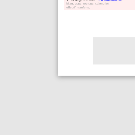
bilan, stats, réultats, calendrier,
effectif, tranferts, ...