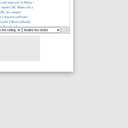
accord total avec le Barça !
c rejoint l'AC Milan (off.)
ille, les compos
é à Auxerre (officiel)
 prêté à Brest (officiel)
, Francfort ferme mais...
er libéré (officiel)
son, c'est fait (officiel)
béré (officiel)
prêté à la Fiorentina (off.)
i, Rothen dézingue Francfort
hez à Rennes, c'est mort...
-Odoi à Nottingham (off.)
 prêté au Werder (officiel)
, Al-Ittihad va offrir 233 M€ !
 c'est signé (officiel)
uez vendu à Nottingham (off.)
c'est fini, le club furieux
a au Bayern, le deal a capoté !
, c'est fait (officiel)
t prêté à Stuttgart (off.)
ganga prêté à Augsbourg (off.)
 c'est fini ?
he attendu à Sunderland
rroll signe deux ans (officiel)
ilon file à Man Utd (officiel)