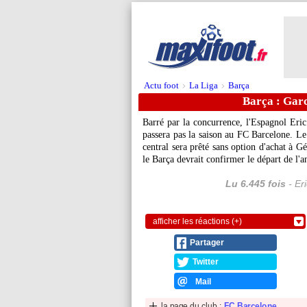
Actu foot
La Liga
Barça
>
>
Barça : Garc
Barré par la concurrence, l'Espagnol
Eric
passera pas la saison au FC Barcelone. L
central sera prêté sans option d'achat à Gé
le Barça devrait confirmer le départ de l'
Lu 6.445 fois
- Er
afficher les réactions (+)
Partager
Twitter
Mail
la page du club :
FC Barcelone