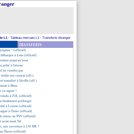
tranger
rseille (fini)
erch rejoint Liverpool (off.)
lo prêté au Barça (officiel)
a recalé Fulham
eur, Milan domine la Roma
ncore accroché
lix file au Barça (officiel)
de L1
-
Tableau mercato L1
-
Transferts étranger
tre Al Ittihad et Al Hilal !
TRANSFERTS
 en D2 allemande (officiel)
lympien ! (officiel)
 débarque à Lens (officiel)
 retenu jusqu'au bout
ra prêté à Gérone
d ne viendra pas
résilie son contrat (off.)
é transféré à Séville (off.)
lement à Metz
 va signer !
vendu à l'OL (officiel)
va finalement prolonger
êté à Lorient (officiel)
signé à l'Inter (officiel)
e retour au PSV (officiel)
t avait tenté Tel
i, une ouverture à 110 M€ ?
au Havre (officiel)