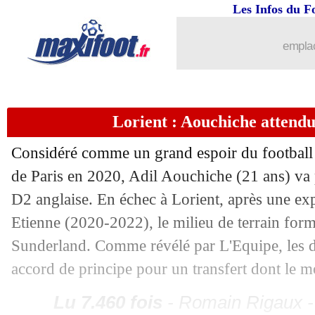
Les Infos du F
01/09
Clermont
: Nicholson, c'est fait (offici
emplac
01/09
Reims
: Berisha libéré (officiel)
01/09
Sassuolo
: Lopez prêté à la Fiorentina 
Lorient : Aouchiche attend
01/09
PSG
: Kolo Muani, Rothen dézingue F
Considéré comme un grand espoir du football 
de Paris en 2020, Adil
Aouchiche
(21 ans) va 
01/09
Tottenham
: Sanchez à Rennes, c'est m
D2 anglaise. En échec à Lorient, après une ex
01/09
Chelsea
: Hudson-Odoi à Nottingham (
Etienne (2020-2022), le milieu de terrain for
Sunderland. Comme révélé par L'Equipe, les d
01/09
Francfort
: Borré prêté au Werder (off
accord de principe pour un transfert dont le mon
01/09
Liverpool
: Salah, Al-Ittihad va offri
Lu 7.460 fois
- Romain Rigaux -