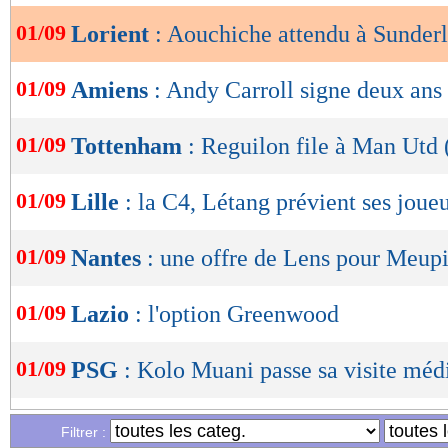
01/09
Lorient
: Aouchiche attendu à Sunder
OK
01/09
Amiens
: Andy Carroll signe deux ans 
01/09
Tottenham
: Reguilon file à Man Utd (
01/09
Lille
: la C4, Létang prévient ses joue
01/09
Nantes
: une offre de Lens pour Meup
01/09
Lazio
: l'option Greenwood
01/09
PSG
: Kolo Muani passe sa visite médi
01/09
Atletico
: João Félix tout proche du B
Filtrer :