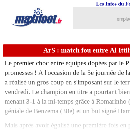
01/09
Man Utd
: Amrabat, c'est fait ! (offici
Les Infos du F
01/09
Metz
: prêt avorté pour Isidor
emplac
01/09
Chelsea
: Moreira prêté à Lyon ! (offic
ArS : match fou entre Al Ittih
01/09
Montpellier
: Yeboah débarque en prêt
Le premier choc entre équipes dopées par le PF
01/09
Reims
: Doumbia prêté à Brest (officie
promesses ! A l'occasion de la 5e journée de l
a réalisé un gros coup en s'imposant sur le terr
01/09
PSV
: Bella-Kotchap arrive en prêt (of
vendredi. Le champion en titre a pourtant bie
01/09
Metz
: O. Estupiñan arrive en prêt (off
menant 3-1 à la mi-temps grâce à Romarinho (
géniale de Benzema (38e) et un but signé Ham
01/09
OM
: Touré signe 5 ans à Lorient (offi
Mais après avoir égalisé une première fois en