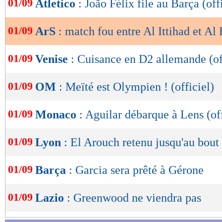
01/09
Atletico
: João Félix file au Barça (off
de
lecture
01/09
ArS
: match fou entre Al Ittihad et Al 
OK
01/09
Venise
: Cuisance en D2 allemande (of
01/09
OM
: Meïté est Olympien ! (officiel)
01/09
Monaco
: Aguilar débarque à Lens (off
01/09
Lyon
: El Arouch retenu jusqu'au bout
01/09
Barça
: Garcia sera prêté à Gérone
01/09
Lazio
: Greenwood ne viendra pas