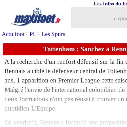
Les Infos du F
01/09
Rennes
: Gomis prêté à Lorient (offici
emplac
01/09
Ajax
: Klaassen a signé à l'Inter (offici
>
>
Actu foot
PL
Les Spurs
01/09
Naples
: Lozano de retour au PSV (offi
Tottenham : Sanchez à Rennes
01/09
Bayern
: Francfort avait tenté Tel
A la recherche d'un renfort défensif sur la fin 
01/09
PSG
: Kolo Muani, une ouverture à 1
Rennais a ciblé le défenseur central de Tott
ans, 1 apparition en Premier League cette saiso
01/09
Lille
: Bayo prêté au Havre (officiel)
Malgré l'envie de l'international colombien de 
deux formations n'ont pas réussi à trouver un te
01/09
Atletico
: Félix, accord total avec le B
quotidien L'Equipe.
01/09
Fiorentina
: Jovic rejoint l'AC Milan (
Ce vendredi, Rennes a formulé une proposition