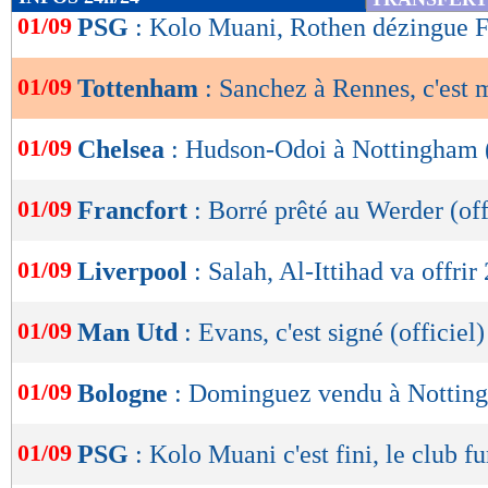
de
01/09
PSG
: Kolo Muani, Rothen dézingue F
lecture
01/09
Tottenham
: Sanchez à Rennes, c'est m
OK
01/09
Chelsea
: Hudson-Odoi à Nottingham (
01/09
Francfort
: Borré prêté au Werder (off
01/09
Liverpool
: Salah, Al-Ittihad va offri
01/09
Man Utd
: Evans, c'est signé (officiel)
01/09
Bologne
: Dominguez vendu à Notting
01/09
PSG
: Kolo Muani c'est fini, le club f