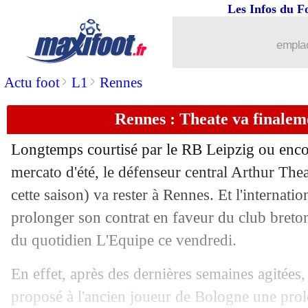
Les Infos du F
01/09
Man City
: Cancelo prêté au Barça (of
emplac
01/09
Lyon
: Caqueret a recalé Fulham
>
>
Actu foot
L1
Rennes
01/09
Ita.
: Giroud buteur, Milan domine la
Rennes : Theate va finalem
01/09
All.
: Dortmund encore accroché
Longtemps courtisé par le RB Leipzig ou encor
01/09
Atletico
: João Félix file au Barça (off
mercato d'été, le défenseur central Arthur
Thea
cette saison) va rester à Rennes. Et l'internat
01/09
ArS
: match fou entre Al Ittihad et Al 
prolonger son contrat en faveur du club breton
du quotidien L'Equipe ce vendredi.
01/09
Venise
: Cuisance en D2 allemande (of
En effet, après des dernières semaines agitées, 
01/09
OM
: Meïté est Olympien ! (officiel)
proposé à l'ancien joueur de Bologne une prol