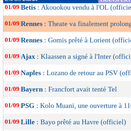
de
01/09
Betis
: Akouokou vendu à l'OL (officie
lecture
01/09
Rennes
: Theate va finalement prolon
OK
01/09
Rennes
: Gomis prêté à Lorient (offici
01/09
Ajax
: Klaassen a signé à l'Inter (offici
01/09
Naples
: Lozano de retour au PSV (offi
01/09
Bayern
: Francfort avait tenté Tel
01/09
PSG
: Kolo Muani, une ouverture à 1
01/09
Lille
: Bayo prêté au Havre (officiel)