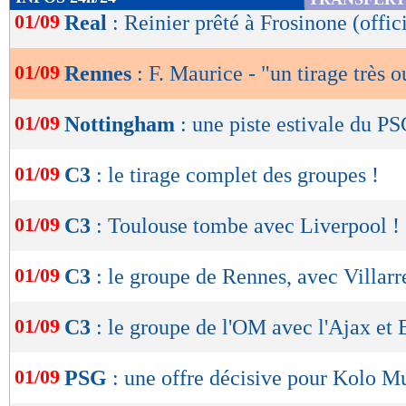
de
01/09
Real
: Reinier prêté à Frosinone (offic
lecture
01/09
Rennes
: F. Maurice - "un tirage très o
OK
01/09
Nottingham
: une piste estivale du PS
01/09
C3
: le tirage complet des groupes !
01/09
C3
: Toulouse tombe avec Liverpool !
01/09
C3
: le groupe de Rennes, avec Villarr
01/09
C3
: le groupe de l'OM avec l'Ajax et 
01/09
PSG
: une offre décisive pour Kolo M