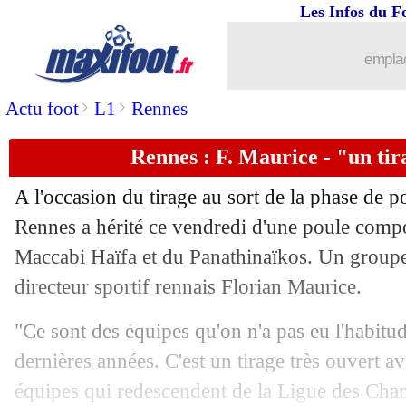
Les Infos du F
01/09
PSG
: Kolo Muani passe sa visite médi
emplac
01/09
Atletico
: João Félix tout proche du B
>
>
Actu foot
L1
Rennes
01/09
ASSE
: Nkounkou rejoint Francfort (of
Rennes : F. Maurice - "un tir
01/09
Tottenham
: Brennan Johnson pour 55
A l'occasion du tirage au sort de la phase de 
01/09
Lyon
: Patouillet part à Sochaux (offic
Rennes a hérité ce vendredi d'une poule compo
Maccabi Haïfa et du Panathinaïkos. Un groupe 
01/09
Valence
: Castillejo prêté à Sassuolo (o
directeur sportif rennais Florian Maurice.
01/09
TFC
: Comolli affiche son ambition e
"Ce sont des équipes qu'on n'a pas eu l'habitu
dernières années. C'est un tirage très ouvert a
01/09
Fiorentina
: accord avec MU pour Am
équipes qui redescendent de la Ligue des Cham