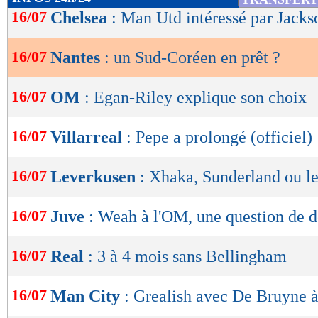
de
16/07
Chelsea
: Man Utd intéressé par Jacks
lecture
16/07
Nantes
: un Sud-Coréen en prêt ?
OK
16/07
OM
: Egan-Riley explique son choix
16/07
Villarreal
: Pepe a prolongé (officiel)
16/07
Leverkusen
: Xhaka, Sunderland ou le
16/07
Juve
: Weah à l'OM, une question de d
16/07
Real
: 3 à 4 mois sans Bellingham
16/07
Man City
: Grealish avec De Bruyne à