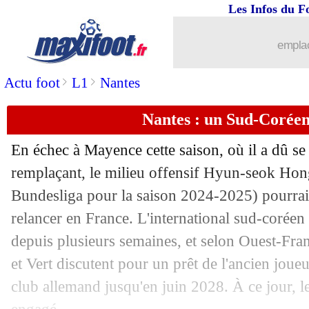
Les Infos du F
16/07
Atletico
: Iturbe signe à Elche (officie
emplac
16/07
Amical
: Nice domine facilement Au
>
>
Actu foot
L1
Nantes
16/07
Chambéry
: Akrour dit stop à 51 ans
Nantes : un Sud-Coréen
16/07
Milan
: Pubill pour 15 M€ ?
En échec à Mayence cette saison, où il a dû se
16/07
Newcastle
: Longstaff tout proche de 
remplaçant, le milieu offensif Hyun-seok
Hon
Bundesliga pour la saison 2024-2025) pourrait
16/07
Atalanta
: Lookman dit oui à l'Inter, m
relancer en France. L'international sud-coréen
depuis plusieurs semaines, et selon Ouest-Fran
16/07
Nice
: Amraoui file au Qatar (officiel)
et Vert discutent pour un prêt de l'ancien joue
club allemand jusqu'en juin 2028. À ce jour, le
16/07
Atletico
: De Paul en route pour Miam