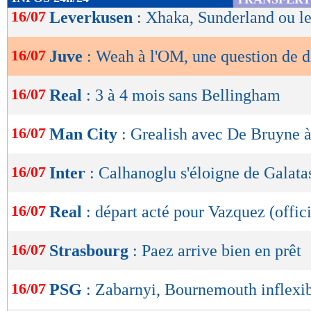
de
16/07
Leverkusen
: Xhaka, Sunderland ou le
lecture
16/07
Juve
: Weah à l'OM, une question de d
OK
16/07
Real
: 3 à 4 mois sans Bellingham
16/07
Man City
: Grealish avec De Bruyne à
16/07
Inter
: Calhanoglu s'éloigne de Galata
16/07
Real
: départ acté pour Vazquez (offici
16/07
Strasbourg
: Paez arrive bien en prêt
16/07
PSG
: Zabarnyi, Bournemouth inflexib