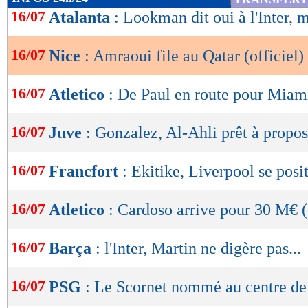
de
16/07
Atalanta
: Lookman dit oui à l'Inter, m
lecture
16/07
Nice
: Amraoui file au Qatar (officiel)
OK
16/07
Atletico
: De Paul en route pour Miam
16/07
Juve
: Gonzalez, Al-Ahli prêt à propo
16/07
Francfort
: Ekitike, Liverpool se posi
16/07
Atletico
: Cardoso arrive pour 30 M€ (
16/07
Barça
: l'Inter, Martin ne digère pas...
16/07
PSG
: Le Scornet nommé au centre de
Lu 7.141 fois
- Damien Da Silva 