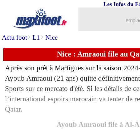
Les Infos du F
16/07
Amical
: le PFC commence par une dé
emplac
16/07
Lyon
: Adryelson part aux Emirats (off
>
>
Actu foot
L1
Nice
16/07
PSG
: "la saison la plus inoubliable"
Nice : Amraoui file au Qat
16/07
Barça
: le 10, pas de pression pour Y
Après son prêt à Martigues sur la saison 2024-
16/07
Amical
: triplé d'Akliouche, Monaco 
Ayoub Amraoui (21 ans) quitte définitivemen
Sports sur ce mercato d'été. Si les détails de ce 
16/07
Amical
: Angers battu par Les Herbier
l’international espoirs marocain va tenter de 
Qatar.
16/07
Amical
: Metz débute par un succès
Ayoub Amraoui file à Al-A
16/07
Stuttgart
: Woltemade, le Bayern enco