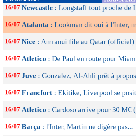
de
16/07
Newcastle
: Longstaff tout proche de 
lecture
16/07
Atalanta
: Lookman dit oui à l'Inter, m
OK
16/07
Nice
: Amraoui file au Qatar (officiel)
16/07
Atletico
: De Paul en route pour Miam
16/07
Juve
: Gonzalez, Al-Ahli prêt à propo
16/07
Francfort
: Ekitike, Liverpool se posi
16/07
Atletico
: Cardoso arrive pour 30 M€ (
16/07
Barça
: l'Inter, Martin ne digère pas...