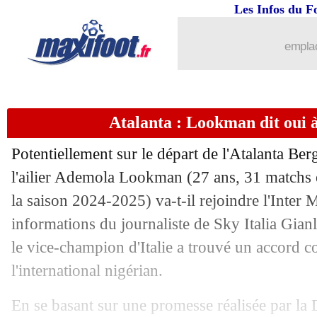
Les Infos du F
16/07
PSV
: Bakayoko rejoint Leipzig (offic
emplac
16/07
Amical
: le PFC commence par une dé
16/07
Lyon
: Adryelson part aux Emirats (off
Atalanta : Lookman dit oui à 
16/07
PSG
: "la saison la plus inoubliable"
Potentiellement sur le départ de l'Atalanta Ber
16/07
Barça
: le 10, pas de pression pour Y
l'ailier Ademola
Lookman
(27 ans, 31 matchs 
la saison 2024-2025) va-t-il rejoindre l'Inter M
16/07
Amical
: triplé d'Akliouche, Monaco 
informations du journaliste de Sky Italia Gian
le vice-champion d'Italie a trouvé un accord c
16/07
Amical
: Angers battu par Les Herbier
l'international nigérian.
16/07
Amical
: Metz débute par un succès
En se basant sur une promesse réalisée par la D