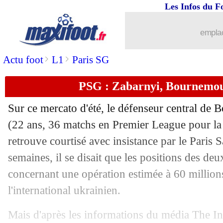
Les Infos du F
16/07
Atletico
: Cardoso arrive pour 30 M€ (
emplac
16/07
Barça
: l'Inter, Martin ne digère pas...
>
>
Actu foot
L1
Paris SG
16/07
PSG
: Le Scornet nommé au centre de
PSG : Zabarnyi, Bournemout
16/07
Chelsea
: Petrovic cédé à Bournemouth
Sur ce mercato d'été, le défenseur central de
16/07
TV
: Nasri décide de rester chez Canal
(22 ans, 36 matchs en Premier League pour la
retrouve courtisé avec insistance par le Paris
16/07
Brest
: Roy justifie sa prolongation
semaines, il se disait que les positions des de
concernant une opération estimée à 60 million
16/07
Chelsea
: Man Utd intéressé par Jacks
l'international ukrainien.
16/07
Nantes
: un Sud-Coréen en prêt ?
Mais d'après les informations du média The Ind