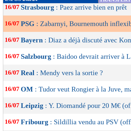
de
16/07
Strasbourg
: Paez arrive bien en prêt
lecture
16/07
PSG
: Zabarnyi, Bournemouth inflexib
OK
16/07
Bayern
: Diaz a déjà discuté avec K
16/07
Salzbourg
: Baidoo devrait arriver à 
16/07
Real
: Mendy vers la sortie ?
16/07
OM
: Tudor veut Rongier à la Juve, ma
16/07
Leipzig
: Y. Diomandé pour 20 M€ (off
16/07
Fribourg
: Sildillia vendu au PSV (off