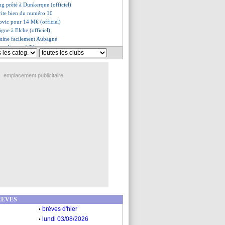
ng prêté à Dunkerque (officiel)
rite bien du numéro 10
vic pour 14 M€ (officiel)
signe à Elche (officiel)
mine facilement Aubagne
ur dit stop à 51 ans
our 15 M€ ?
staff tout proche de Leeds
n dit oui à l'Inter, mais...
emplacement publicitaire
e au Qatar (officiel)
l en route pour Miami
 Al-Ahli prêt à proposer 30 M€
ke, Liverpool se positionne
o arrive pour 30 M€ (off.)
artin ne digère pas...
t nommé au centre de formation
c cédé à Bournemouth (off.)
 de rester chez Canal
ie sa prolongation
 intéressé par Jackson
Coréen en prêt ?
 explique son choix
a prolongé (officiel)
REVES
ka, Sunderland ou le Golfe ?
.
brèves d'hier
M, une question de détails
.
 sans Bellingham
lundi 03/08/2026