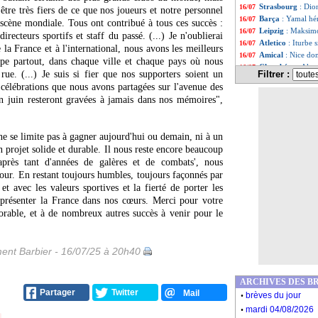
Strasbourg
: Dio
16/07
tre très fiers de ce que nos joueurs et notre personnel
Barça
: Yamal hé
16/07
 scène mondiale. Tous ont contribué à tous ces succès :
Leipzig
: Maksimo
16/07
irecteurs sportifs et staff du passé. (...) Je n'oublierai
Atletico
: Iturbe 
16/07
 la France et à l'international, nous avons les meilleurs
Amical
: Nice do
16/07
ipe partout, dans chaque ville et chaque pays où nous
Chambéry
: Akro
16/07
rue. (...) Je suis si fier que nos supporters soient un
Filtrer :
Milan
: Pubill p
16/07
 célébrations que nous avons partagées sur l'avenue des
Newcastle
: Long
16/07
n juin resteront gravées à jamais dans nos mémoires",
Atalanta
: Lookma
16/07
Nice
: Amraoui fil
16/07
Atletico
: De Pau
16/07
ne se limite pas à gagner aujourd'hui ou demain, ni à un
Juve
: Gonzalez,
16/07
n projet solide et durable. Il nous reste encore beaucoup
Francfort
: Ekiti
16/07
près tant d'années de galères et de combats', nous
Atletico
: Cardos
16/07
jour. En restant toujours humbles, toujours façonnés par
Barça
: l'Inter, M
16/07
 et avec les valeurs sportives et la fierté de porter les
PSG
: Le Scorne
16/07
eprésenter la France dans nos cœurs. Merci pour votre
Chelsea
: Petrovi
16/07
TV
: Nasri décide
orable, et à de nombreux autres succès à venir pour le
16/07
Brest
: Roy justif
16/07
Chelsea
: Man Utd
16/07
Nantes
: un Sud-
16/07
ent Barbier - 16/07/25 à 20h40
OM
: Egan-Riley
16/07
Villarreal
: Pepe 
16/07
ARCHIVES DES B
Leverkusen
: Xha
16/07
.
Partager
Twitter
Mail
brèves du jour
Juve
: Weah à l'O
16/07
.
Real
: 3 à 4 mois
16/07
mardi 04/08/2026