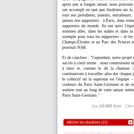
après une si longue saison, nous pouvons ê
ont accompli en tant que finalistes sur la
tous nos présidents, joueurs, entraîneurs, d
jamais nos supporters : à Paris, dans toute
supporters du monde. Ils ont suivi l'équ
sommes allés, dans les stades et dans la 
exemple pour tous les supporters – et les
Champs-Élysées et au Parc des Princes e
poursuit NAK.
Et de conclure : "Cependant, notre projet 
succès à court terme : nous construisons u
à faire et, comme le dit la chanson 'a
continuerons à travailler plus dur chaque 
le collectif où la superstar est l'équipe –
couleurs du Paris Saint-Germain et de r
soutien tout au long de cette saison mém
Paris Saint-Germain."
Lu 14.680 fois
- Clém
afficher les réactions (15)