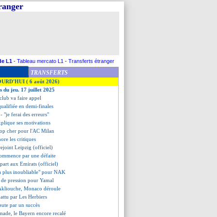
tranger
de L1
-
Tableau mercato L1
-
Transferts étranger
TRANSFERTS
OURD'HUI ( 6 août 2026)
s du jeu. 17 juillet 2025
 club va faire appel
e qualifiée en demi-finales
 - "je ferai des erreurs"
plique ses motivations
rop cher pour l'AC Milan
ore les critiques
ejoint Leipzig (officiel)
commence par une défaite
part aux Emirats (officiel)
 la plus inoubliable" pour NAK
s de pression pour Yamal
d'Akliouche, Monaco déroule
battu par Les Herbiers
bute par un succès
made, le Bayern encore recalé