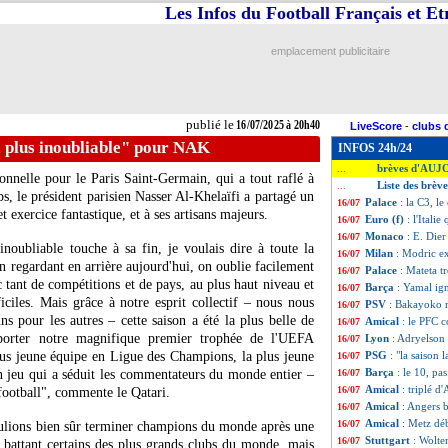
Les Infos du Football Français et E
emplacement publicitaire
publié le
16/07/2025 à 20h40
LiveScore
-
clubs 
a plus inoubliable" pour NAK
INFOS 24h/24
brèves d'AUJ
...
nnelle pour le Paris Saint-Germain, qui a tout raflé à
Liste des brève
...
, le président parisien Nasser Al-Khelaïfi a partagé un
Palace
: la C3, le
16/07
exercice fantastique, et à ses artisans majeurs.
Euro (f)
: l'Itali
16/07
Monaco
: E. Dier
16/07
inoubliable touche à sa fin, je voulais dire à toute la
Milan
: Modric ex
16/07
 regardant en arrière aujourd'hui, on oublie facilement
Palace
: Mateta t
16/07
c tant de compétitions et de pays, au plus haut niveau et
Barça
: Yamal ign
16/07
iciles. Mais grâce à notre esprit collectif – nous nous
PSV
: Bakayoko r
16/07
s pour les autres – cette saison a été la plus belle de
Amical
: le PFC 
16/07
mporter notre magnifique premier trophée de l'UEFA
Lyon
: Adryelson 
16/07
s jeune équipe en Ligue des Champions, la plus jeune
PSG
: "la saison
16/07
Barça
: le 10, pa
un jeu qui a séduit les commentateurs du monde entier –
16/07
Amical
: triplé 
16/07
 football", commente le Qatari.
Amical
: Angers 
16/07
Amical
: Metz dé
16/07
oulions bien sûr terminer champions du monde après une
Stuttgart
: Wolte
16/07
battant certains des plus grands clubs du monde, mais