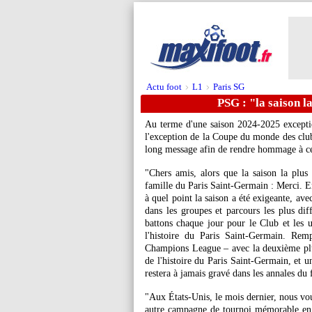
Actu foot
L1
Paris SG
>
>
PSG : "la saison l
Au terme d'une saison 2024-2025 exceptio
l'exception de la Coupe du monde des clubs
long message afin de rendre hommage à cet 
"Chers amis, alors que la saison la plus 
famille du Paris Saint-Germain : Merci. En
à quel point la saison a été exigeante, ave
dans les groupes et parcours les plus diff
battons chaque jour pour le Club et les un
l'histoire du Paris Saint-Germain. Re
Champions League – avec la deuxième plu
de l'histoire du Paris Saint-Germain, et 
restera à jamais gravé dans les annales du
"Aux États-Unis, le mois dernier, nous v
autre campagne de tournoi mémorable en 