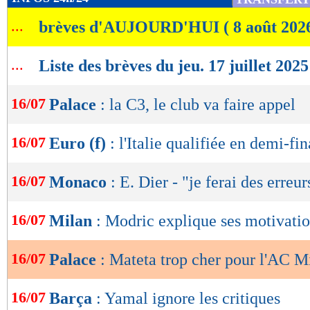
de
...
brèves d'AUJOURD'HUI ( 8 août 202
lecture
OK
...
Liste des brèves du jeu. 17 juillet 2025
16/07
Palace
: la C3, le club va faire appel
16/07
Euro (f)
: l'Italie qualifiée en demi-fin
16/07
Monaco
: E. Dier - "je ferai des erreur
16/07
Milan
: Modric explique ses motivati
16/07
Palace
: Mateta trop cher pour l'AC M
16/07
Barça
: Yamal ignore les critiques