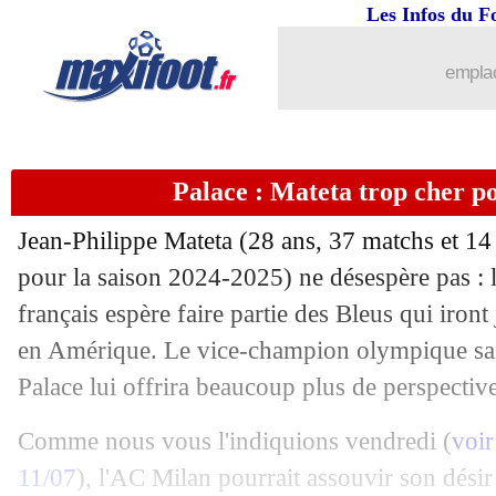
Les Infos du F
emplac
Palace : Mateta trop cher p
Jean-Philippe
Mateta
(28 ans, 37 matchs et 14
pour la saison 2024-2025) ne désespère pas : l'
français espère faire partie des Bleus qui iro
en Amérique. Le vice-champion olympique sait
Palace lui offrira beaucoup plus de perspective
Comme nous vous l'indiquions vendredi (
voir
11/07
), l'AC Milan pourrait assouvir son désir