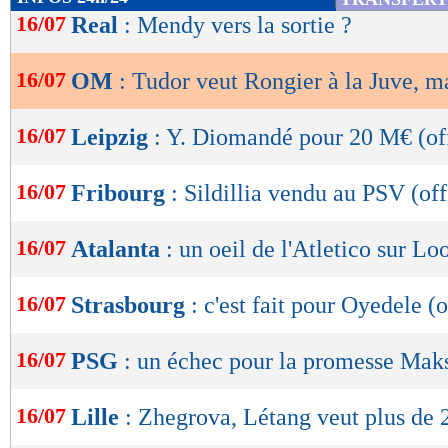
de
16/07
Real
: Mendy vers la sortie ?
lecture
16/07
OM
: Tudor veut Rongier à la Juve, ma
OK
16/07
Leipzig
: Y. Diomandé pour 20 M€ (off
16/07
Fribourg
: Sildillia vendu au PSV (off
16/07
Atalanta
: un oeil de l'Atletico sur L
16/07
Strasbourg
: c'est fait pour Oyedele (o
16/07
PSG
: un échec pour la promesse Mak
16/07
Lille
: Zhegrova, Létang veut plus de