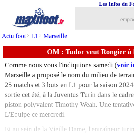
Les Infos du F
16/07
TV
: Nasri décide de rester chez Canal
emplac
16/07
Brest
: Roy justifie sa prolongation
>
>
Actu foot
L1
Marseille
16/07
Chelsea
: Man Utd intéressé par Jacks
OM : Tudor veut Rongier à l
16/07
Nantes
: un Sud-Coréen en prêt ?
Comme nous vous l'indiquions samedi (
voir i
16/07
OM
: Egan-Riley explique son choix
Marseille a proposé le nom du milieu de terra
25 matchs et 3 buts en L1 pour la saison 2024
16/07
Villarreal
: Pepe a prolongé (officiel)
sortie cet été, à la Juventus Turin dans le cadr
piston polyvalent Timothy Weah. Une tentative
16/07
Leverkusen
: Xhaka, Sunderland ou le
L'Equipe ce mercredi.
16/07
Juve
: Weah à l'OM, une question de d
Et au sein de la Vieille Dame, l'entraîneur tur