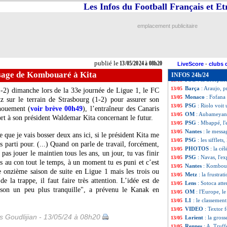
PSG
: Simons veu
13/05
Les Infos du Football Français et E
Lyon
: Textor re
13/05
Real
: Lunin va b
13/05
emplacement publicitaire
Lille
: le verdict
13/05
Man Utd
: Ten H
13/05
OM
: danger pou
13/05
Lille
: Chevalier, 
13/05
publié le
13/05/2024 à 08h20
Leverkusen
: Wir
13/05
LiveScore
-
clubs 
L1
: Aubameyang 
13/05
ssage de Kombouaré à Kita
INFOS 24h/24
PSG
: la décepti
13/05
Barça
: Araujo, p
13/05
1-2) dimanche lors de la 33e journée de Ligue 1, le FC
Monaco
: Fofana
13/05
 sur le terrain de Strasbourg (1-2) pour assurer son
PSG
: Riolo voi
13/05
nouement (
voir brève 00h49
), l’entraîneur des Canaris
OM
: Aubameyan
13/05
t à son président Waldemar Kita concernant le futur.
PSG
: Mbappé, l'
13/05
Nantes
: le mess
13/05
 que je vais bosser deux ans ici, si le président Kita me
PSG
: les siffle
13/05
is parti pour. (...) Quand on parle de travail, forcément,
PHOTOS
: la cé
13/05
pas jouer le maintien tous les ans, un jour, tu vas finir
PSG
: Navas, l'e
13/05
es au con tout le temps, à un moment tu es puni et c’est
Nantes
: Komboua
13/05
e onzième saison de suite en Ligue 1 mais les trois ou
Metz
: la frustra
13/05
de la trappe, il faut faire très attention. L’idée est de
Lens
: Sotoca att
13/05
aison un peu plus tranquille", a prévenu le Kanak en
OM
: l'Europe, l
13/05
L1
: le classemen
13/05
VIDEO
: Textor 
13/05
is Goudlijian - 13/05/24 à 08h20
Lorient
: la gros
13/05
Rennes
: A. Truff
13/05