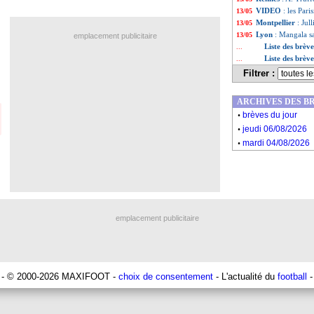
VIDEO
: les Pari
13/05
Montpellier
: Jul
13/05
Lyon
: Mangala sa
13/05
emplacement publicitaire
Liste des brèv
...
Liste des brèv
...
Filtrer :
ARCHIVES DES B
.
brèves du jour
.
jeudi 06/08/2026
.
mardi 04/08/2026
emplacement publicitaire
- © 2000-2026 MAXIFOOT -
choix de consentement
- L'actualité du
football
-