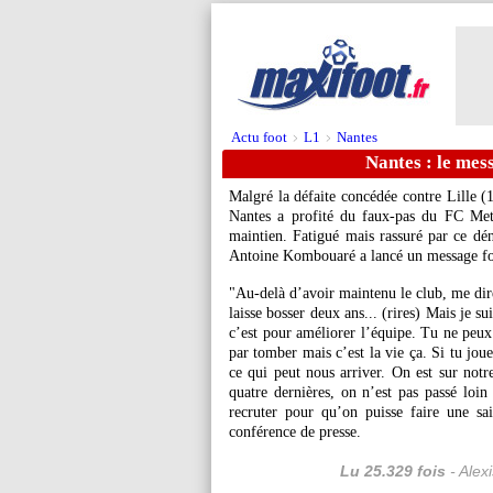
Actu foot
L1
Nantes
>
>
Nantes : le me
Malgré la défaite concédée contre Lille (
Nantes a profité du faux-pas du FC Metz
maintien. Fatigué mais rassuré par ce dé
Antoine Kombouaré a lancé un message for
"Au-delà d’avoir maintenu le club, me dire
laisse bosser deux ans... (rires) Mais je su
c’est pour améliorer l’équipe. Tu ne peux 
par tomber mais c’est la vie ça. Si tu jou
ce qui peut nous arriver. On est sur notr
quatre dernières, on n’est pas passé loin 
recruter pour qu’on puisse faire une s
conférence de presse.
Lu 25.329 fois
- Alex