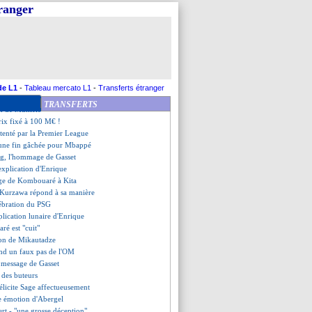
t le Barça, mais...
tranger
nd hommage à Sage
ien prolonger, mais...
 tombe pour Chevalier
ag, Rooney allume les joueurs
r l'avenir d'Aubameyang !
c'est rassurant ?
tz, objectif du Real en 2025
de L1
-
Tableau mercato L1
-
Transferts étranger
glane le prix Marc-Vivien Foé
TRANSFERTS
on de Mukiele
rix fixé à 100 M€ !
 tenté par la Premier League
t une fin gâchée pour Mbappé
g, l'hommage de Gasset
explication d'Enrique
age de Kombouaré à Kita
ts, Kurzawa répond à sa manière
lébration du PSG
xplication lunaire d'Enrique
ré est "cuit"
tion de Mikautadze
end un faux pas de l'OM
e message de Gasset
t des buteurs
félicite Sage affectueusement
se émotion d'Abergel
ert - "une grosse déception"