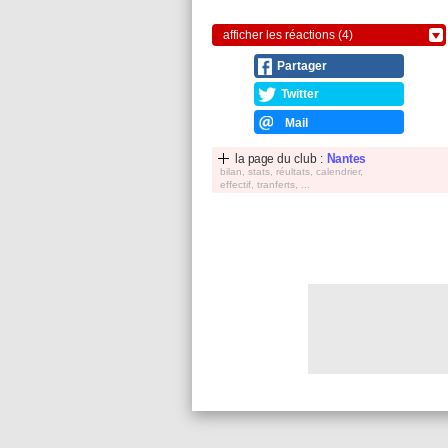
afficher les réactions (4)
Partager
Twitter
Mail
la page du club :
Nantes
bilan, stats, réultats, calendrier,
effectif, tranferts, ...