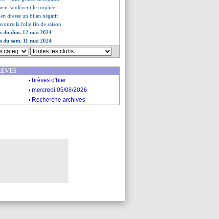
siens soulèvent le trophée
lien dresse un bilan négatif
voure la folle fin de saison
es du dim. 12 mai 2024
es du sam. 11 mai 2024
REVES
.
brèves d'hier
.
mercredi 05/08/2026
.
Recherche archives