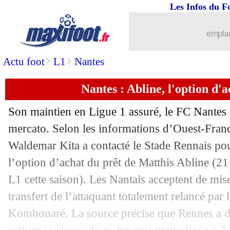
Les Infos du F
emplac
>
>
Actu foot
L1
Nantes
Nantes : Abline, l'option d'a
Son maintien en Ligue 1 assuré, le FC Nantes
mercato. Selon les informations d’Ouest-France
Waldemar Kita a contacté le Stade Rennais pour
l’option d’achat du prêt de
Matthis Abline
(21 
L1 cette saison). Les Nantais acceptent de mise
transfert de l’attaquant totalement relancé par
Kombouaré. La source précise que Rennes a d