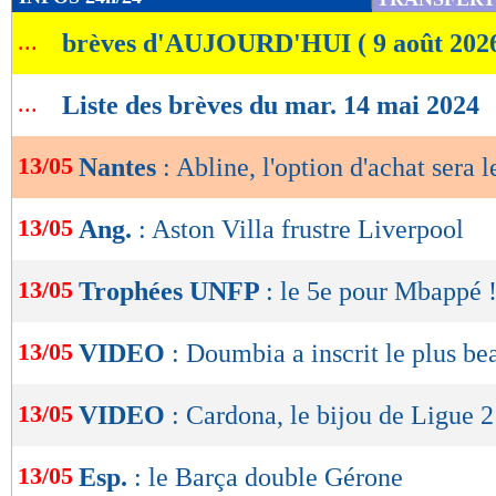
de
...
brèves d'AUJOURD'HUI ( 9 août 202
lecture
OK
...
Liste des brèves du mar. 14 mai 2024
13/05
Nantes
: Abline, l'option d'achat sera 
13/05
Ang.
: Aston Villa frustre Liverpool
13/05
Trophées UNFP
: le 5e pour Mbappé 
13/05
VIDEO
: Doumbia a inscrit le plus be
13/05
VIDEO
: Cardona, le bijou de Ligue 2
13/05
Esp.
: le Barça double Gérone