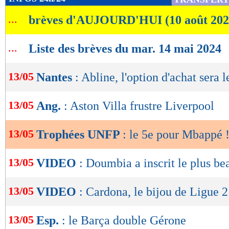
de
...
brèves d'AUJOURD'HUI (10 août 202
lecture
OK
...
Liste des brèves du mar. 14 mai 2024
13/05
Nantes
: Abline, l'option d'achat sera 
13/05
Ang.
: Aston Villa frustre Liverpool
13/05
Trophées UNFP
: le 5e pour Mbappé 
13/05
VIDEO
: Doumbia a inscrit le plus be
13/05
VIDEO
: Cardona, le bijou de Ligue 2
13/05
Esp.
: le Barça double Gérone