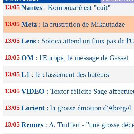
de
13/05
Nantes
: Kombouaré est "cuit"
lecture
13/05
Metz
: la frustration de Mikautadze
OK
13/05
Lens
: Sotoca attend un faux pas de l
13/05
OM
: l'Europe, le message de Gasset
13/05
L1
: le classement des buteurs
13/05
VIDEO
: Textor félicite Sage affectu
13/05
Lorient
: la grosse émotion d'Abergel
13/05
Rennes
: A. Truffert - "une grosse déc