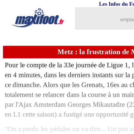
Les Infos du F
13/05
Lille
: le verdict tombe pour Chevalier
emplac
13/05
Man Utd
: Ten Hag, Rooney allume le
13/05
OM
: danger pour l'avenir d'Aubamey
Metz : la frustration de
13/05
Lille
: Chevalier, c'est rassurant ?
Pour le compte de la 33e journée de Ligue 1, l
13/05
Leverkusen
: Wirtz, objectif du Real
en 4 minutes, dans les derniers instants sur la
ce dimanche. Alors que les Grenats, 16es au c
13/05
L1
: Aubameyang glane le prix Marc-
totalement se relancer dans la course à un maint
par l'Ajax Amsterdam Georges
Mikautadze
(23
13/05
PSG
: la déception de Mukiele
en L1 cette saison) a fustigé une opportunité 
13/05
Barça
: Araujo, prix fixé à 100 M€ !
"On a perdu les pédales on va dire... Un peu